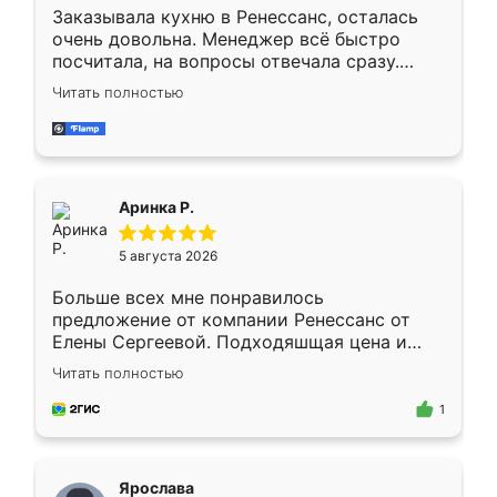
Заказывала кухню в Ренессанс, осталась
очень довольна. Менеджер всё быстро
посчитала, на вопросы отвечала сразу.
Замерщик приехал в субботу, подошёл к
Читать полностью
делу со всей ответственностью. Собрали
за день, ребята работали аккуратно, даже
пыли почти не было. Качество отличное,
ящики ходят плавно, ничего не скрипит.
Всё подошло как влитое.
Аринка Р.
5 августа 2026
Больше всех мне понравилось
предложение от компании Ренессанс от
Елены Сергеевой. Подходяшщая цена и
короткие сроки изготовления. Приехавший
Читать полностью
для замера сотрудник Владислав
предложил по моему эскизу самый
1
подходящий вариант шкафа. Немного его
видоизменил, получилось даже лучше, чем
я хотела.
Ярослава