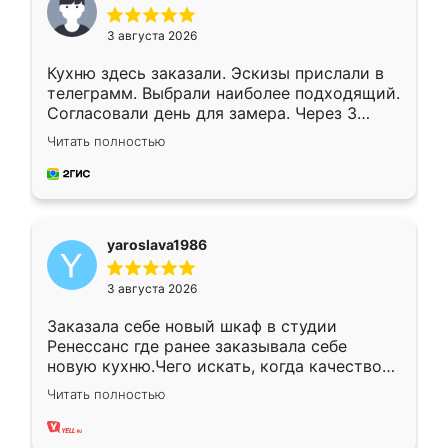
3 августа 2026
Кухню здесь заказали. Эскизы прислали в
телеграмм. Выбрали наиболее подходящий.
Согласовали день для замера. Через 3
недели кухня была уже готова. Остались
Читать полностью
довольны работой. Спасибо Ренессанс
мебель за качественную работу!
yaroslava1986
3 августа 2026
Заказала себе новый шкаф в студии
Ренессанс где ранее заказывала себе
новую кухню.Чего искать, когда качеством
вполне довольна. Служит кухня уже почти
Читать полностью
два года, нареканий нет.