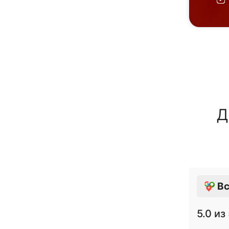
Д
Вс
5.0
из 