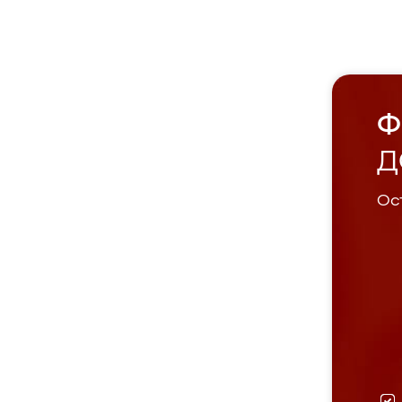
Ф
Д
Ост