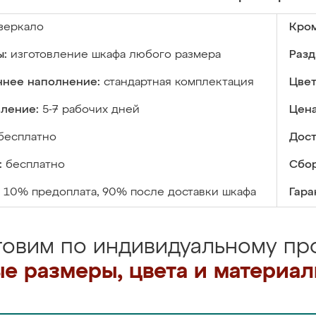
зеркало
Кром
ы:
изготовление шкафа любого размера
Разд
ннее наполнение:
стандартная комплектация
Цвет
вление:
5-7 рабочих дней
Цена
бесплатно
Дост
:
бесплатно
Сбор
10% предоплата, 90% после доставки шкафа
Гара
товим по индивидуальному про
е размеры, цвета и материа