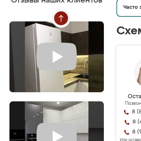
Отзывы наших клиентов
Часто 
Схе
Оста
Позвон
8 (
8 (
8 (
Или оставь