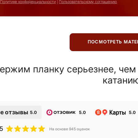
Политике конфиденциальности
|
Пользовательскому соглашению
ПОСМОТРЕТЬ МАТ
ержим планку серьезнее, чем
катани
е отзывы
5.0
5.0
5.0
5
На основе
945
оценок