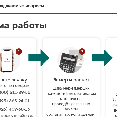
задаваемые вопросы
ма работы
вьте заявку
Замер и расчет
ите по номерам
Дизайнер-замерщик
800) 511-89-55
приедет к Вам с каталогом
материалов,
Вы
495) 665-24-01
проведёт детальные
р
926) 409-68-13
замеры,
д
составит проект и сделает
з
те заявку на сайте для