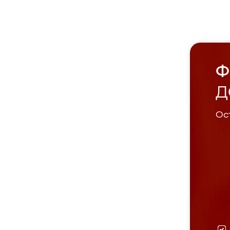
Ф
Д
Ост