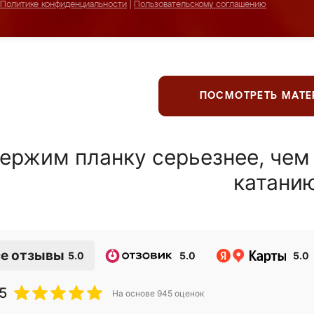
Политике конфиденциальности
|
Пользовательскому соглашению
ПОСМОТРЕТЬ МАТ
ержим планку серьезнее, чем
катани
е отзывы
5.0
5.0
5.0
5
На основе
945
оценок