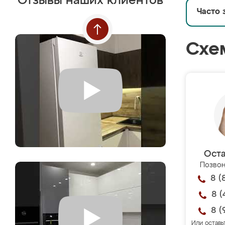
Отзывы наших клиентов
Часто 
Схе
Оста
Позвон
8 (
8 (
8 (
Или оставь