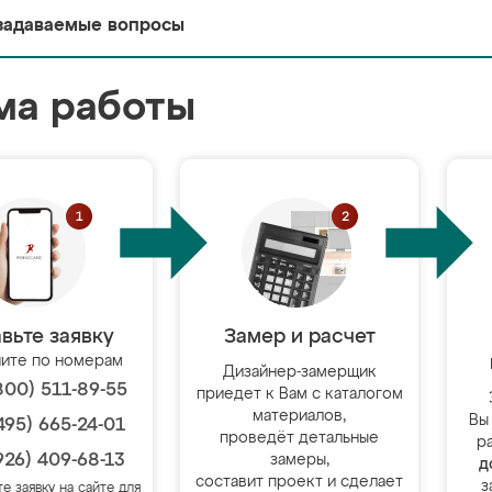
задаваемые вопросы
ма работы
вьте заявку
Замер и расчет
ите по номерам
Дизайнер-замерщик
800) 511-89-55
приедет к Вам с каталогом
материалов,
Вы
495) 665-24-01
проведёт детальные
р
926) 409-68-13
замеры,
д
составит проект и сделает
з
те заявку на сайте для