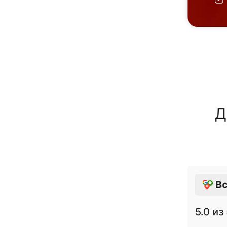
Д
Вс
5.0
из 