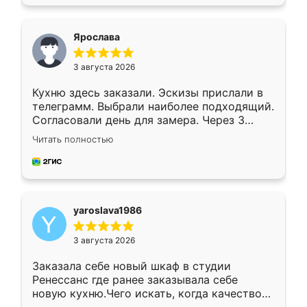
подходящий вариант шкафа. Немного его
видоизменил, получилось даже лучше, чем
я хотела.
Ярослава
3 августа 2026
Кухню здесь заказали. Эскизы прислали в
телеграмм. Выбрали наиболее подходящий.
Согласовали день для замера. Через 3
недели кухня была уже готова. Остались
Читать полностью
довольны работой. Спасибо Ренессанс
мебель за качественную работу!
yaroslava1986
3 августа 2026
Заказала себе новый шкаф в студии
Ренессанс где ранее заказывала себе
новую кухню.Чего искать, когда качеством