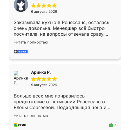
меньше, здесь же он более разнообразный.
Мне нравится ,если что-то потребуется из
6 августа 2026
мебели буду заказывать только здесь.
Заказывала кухню в Ренессанс, осталась
очень довольна. Менеджер всё быстро
посчитала, на вопросы отвечала сразу.
Замерщик приехал в субботу, подошёл к
Читать полностью
делу со всей ответственностью. Собрали
за день, ребята работали аккуратно, даже
пыли почти не было. Качество отличное,
ящики ходят плавно, ничего не скрипит.
Всё подошло как влитое.
Аринка Р.
5 августа 2026
Больше всех мне понравилось
предложение от компании Ренессанс от
Елены Сергеевой. Подходяшщая цена и
короткие сроки изготовления. Приехавший
Читать полностью
для замера сотрудник Владислав
предложил по моему эскизу самый
1