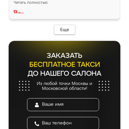
вполне довольна. Служит кухня уже почти
Читать полностью
два года, нареканий нет.
Еще
ЗАКАЗАТЬ
БЕСПЛАТНОЕ ТАКСИ
ДО НАШЕГО САЛОНА
Из любой точки Москвы и
Московской области!