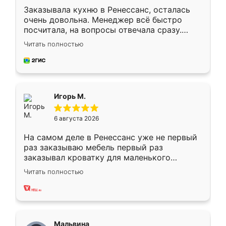
Заказывала кухню в Ренессанс, осталась
очень довольна. Менеджер всё быстро
посчитала, на вопросы отвечала сразу.
Замерщик приехал в субботу, подошёл к
Читать полностью
делу со всей ответственностью. Собрали
за день, ребята работали аккуратно, даже
пыли почти не было. Качество отличное,
ящики ходят плавно, ничего не скрипит.
Всё подошло как влитое.
Игорь М.
6 августа 2026
На самом деле в Ренессанс уже не первый
раз заказываю мебель первый раз
заказывал кроватку для маленького
ребёнка при его рождении ,во второй раз
Читать полностью
заказал шкаф-купе. По качеству очень
хорошее сборка достаточно быстрая,
также адекватные цены. До этого
сравнивал с разными конкурентами в этом
сегменте ,выбор у конкурентов куда
Мальвина