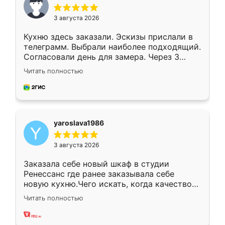
3 августа 2026
Кухню здесь заказали. Эскизы прислали в
телеграмм. Выбрали наиболее подходящий.
Согласовали день для замера. Через 3
недели кухня была уже готова. Остались
Читать полностью
довольны работой. Спасибо Ренессанс
мебель за качественную работу!
yaroslava1986
3 августа 2026
Заказала себе новый шкаф в студии
Ренессанс где ранее заказывала себе
новую кухню.Чего искать, когда качеством
вполне довольна. Служит кухня уже почти
Читать полностью
два года, нареканий нет.