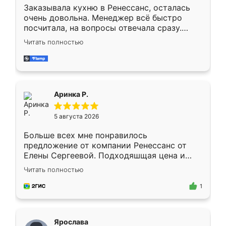
Заказывала кухню в Ренессанс, осталась
очень довольна. Менеджер всё быстро
посчитала, на вопросы отвечала сразу.
Замерщик приехал в субботу, подошёл к
Читать полностью
делу со всей ответственностью. Собрали
за день, ребята работали аккуратно, даже
пыли почти не было. Качество отличное,
ящики ходят плавно, ничего не скрипит.
Всё подошло как влитое.
Аринка Р.
5 августа 2026
Больше всех мне понравилось
предложение от компании Ренессанс от
Елены Сергеевой. Подходяшщая цена и
короткие сроки изготовления. Приехавший
Читать полностью
для замера сотрудник Владислав
предложил по моему эскизу самый
1
подходящий вариант шкафа. Немного его
видоизменил, получилось даже лучше, чем
я хотела.
Ярослава