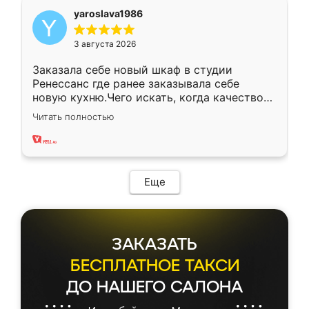
yaroslava1986
3 августа 2026
Заказала себе новый шкаф в студии
Ренессанс где ранее заказывала себе
новую кухню.Чего искать, когда качеством
вполне довольна. Служит кухня уже почти
Читать полностью
два года, нареканий нет.
Еще
ЗАКАЗАТЬ
БЕСПЛАТНОЕ ТАКСИ
ДО НАШЕГО САЛОНА