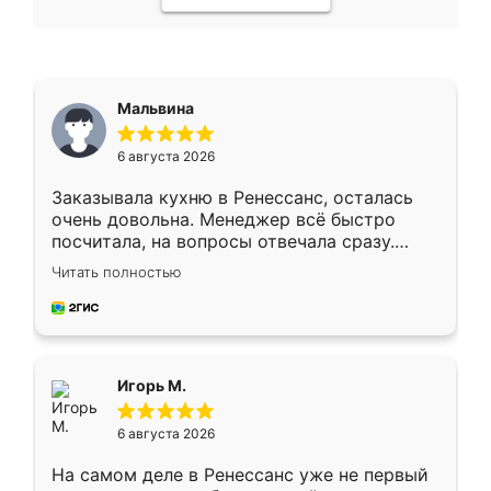
Мальвина
6 августа 2026
Заказывала кухню в Ренессанс, осталась
очень довольна. Менеджер всё быстро
посчитала, на вопросы отвечала сразу.
Замерщик приехал в субботу, подошёл к
Читать полностью
делу со всей ответственностью. Собрали
за день, ребята работали аккуратно, даже
пыли почти не было. Качество отличное,
ящики ходят плавно, ничего не скрипит.
Всё подошло как влитое.
Игорь М.
6 августа 2026
На самом деле в Ренессанс уже не первый