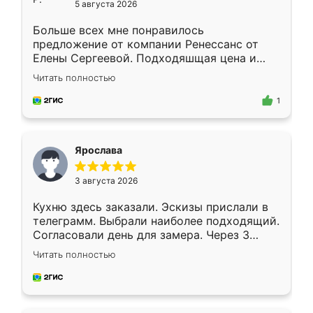
5 августа 2026
Больше всех мне понравилось
предложение от компании Ренессанс от
Елены Сергеевой. Подходяшщая цена и
короткие сроки изготовления. Приехавший
Читать полностью
для замера сотрудник Владислав
предложил по моему эскизу самый
1
подходящий вариант шкафа. Немного его
видоизменил, получилось даже лучше, чем
я хотела.
Ярослава
3 августа 2026
Кухню здесь заказали. Эскизы прислали в
телеграмм. Выбрали наиболее подходящий.
Согласовали день для замера. Через 3
недели кухня была уже готова. Остались
Читать полностью
довольны работой. Спасибо Ренессанс
мебель за качественную работу!