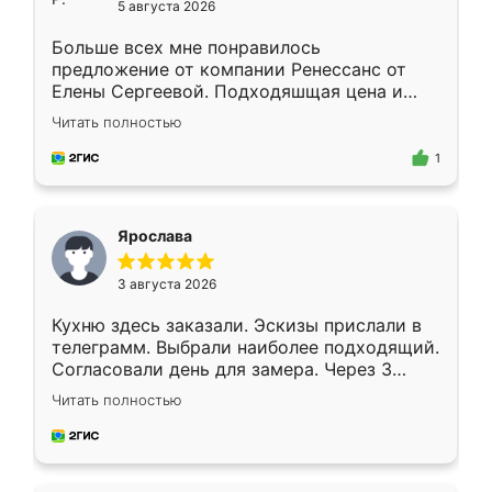
5 августа 2026
Больше всех мне понравилось
предложение от компании Ренессанс от
Елены Сергеевой. Подходяшщая цена и
короткие сроки изготовления. Приехавший
Читать полностью
для замера сотрудник Владислав
предложил по моему эскизу самый
1
подходящий вариант шкафа. Немного его
видоизменил, получилось даже лучше, чем
я хотела.
Ярослава
3 августа 2026
Кухню здесь заказали. Эскизы прислали в
телеграмм. Выбрали наиболее подходящий.
Согласовали день для замера. Через 3
недели кухня была уже готова. Остались
Читать полностью
довольны работой. Спасибо Ренессанс
мебель за качественную работу!