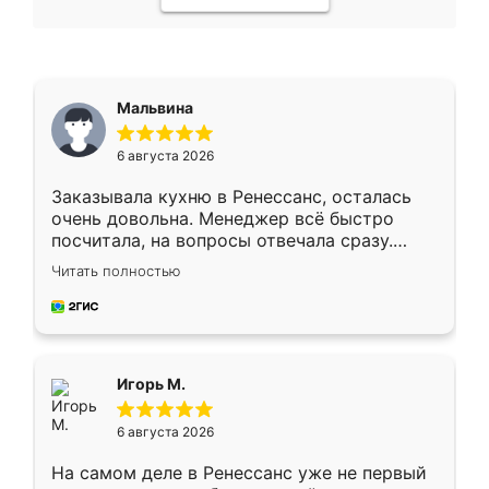
Мальвина
6 августа 2026
Заказывала кухню в Ренессанс, осталась
очень довольна. Менеджер всё быстро
посчитала, на вопросы отвечала сразу.
Замерщик приехал в субботу, подошёл к
Читать полностью
делу со всей ответственностью. Собрали
за день, ребята работали аккуратно, даже
пыли почти не было. Качество отличное,
ящики ходят плавно, ничего не скрипит.
Всё подошло как влитое.
Игорь М.
6 августа 2026
На самом деле в Ренессанс уже не первый