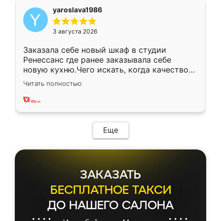
yaroslava1986
3 августа 2026
Заказала себе новый шкаф в студии
Ренессанс где ранее заказывала себе
новую кухню.Чего искать, когда качеством
вполне довольна. Служит кухня уже почти
Читать полностью
два года, нареканий нет.
Еще
ЗАКАЗАТЬ
БЕСПЛАТНОЕ ТАКСИ
ДО НАШЕГО САЛОНА