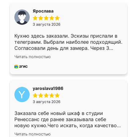
видоизменил, получилось даже лучше, чем
я хотела.
Ярослава
3 августа 2026
Кухню здесь заказали. Эскизы прислали в
телеграмм. Выбрали наиболее подходящий.
Согласовали день для замера. Через 3
недели кухня была уже готова. Остались
Читать полностью
довольны работой. Спасибо Ренессанс
мебель за качественную работу!
yaroslava1986
3 августа 2026
Заказала себе новый шкаф в студии
Ренессанс где ранее заказывала себе
новую кухню.Чего искать, когда качеством
вполне довольна. Служит кухня уже почти
Читать полностью