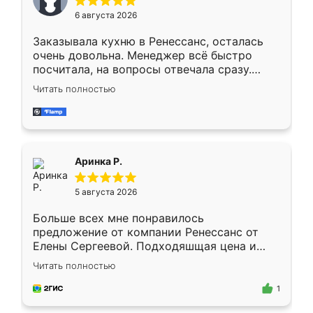
Мне нравится ,если что-то потребуется из
6 августа 2026
мебели буду заказывать только здесь.
Заказывала кухню в Ренессанс, осталась
очень довольна. Менеджер всё быстро
посчитала, на вопросы отвечала сразу.
Замерщик приехал в субботу, подошёл к
Читать полностью
делу со всей ответственностью. Собрали
за день, ребята работали аккуратно, даже
пыли почти не было. Качество отличное,
ящики ходят плавно, ничего не скрипит.
Всё подошло как влитое.
Аринка Р.
5 августа 2026
Больше всех мне понравилось
предложение от компании Ренессанс от
Елены Сергеевой. Подходяшщая цена и
короткие сроки изготовления. Приехавший
Читать полностью
для замера сотрудник Владислав
предложил по моему эскизу самый
1
подходящий вариант шкафа. Немного его