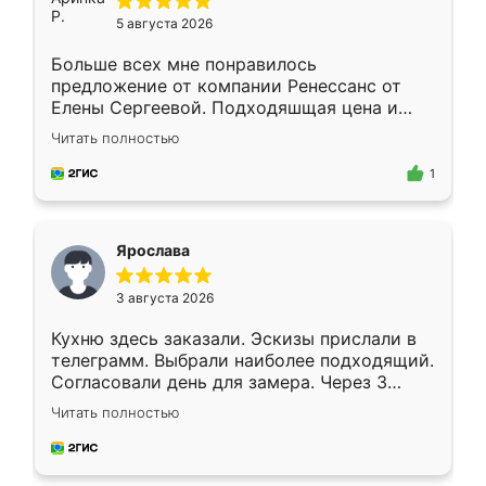
5 августа 2026
Больше всех мне понравилось
предложение от компании Ренессанс от
Елены Сергеевой. Подходяшщая цена и
короткие сроки изготовления. Приехавший
Читать полностью
для замера сотрудник Владислав
предложил по моему эскизу самый
1
подходящий вариант шкафа. Немного его
видоизменил, получилось даже лучше, чем
я хотела.
Ярослава
3 августа 2026
Кухню здесь заказали. Эскизы прислали в
телеграмм. Выбрали наиболее подходящий.
Согласовали день для замера. Через 3
недели кухня была уже готова. Остались
Читать полностью
довольны работой. Спасибо Ренессанс
мебель за качественную работу!