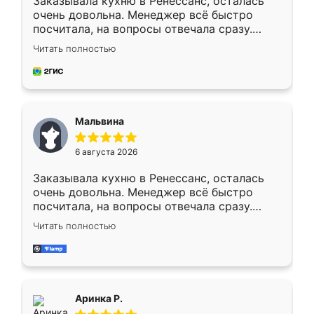
Заказывала кухню в Ренессанс, осталась
очень довольна. Менеджер всё быстро
посчитала, на вопросы отвечала сразу.
Замерщик приехал в субботу, подошёл к
Читать полностью
делу со всей ответственностью. Собрали
за день, ребята работали аккуратно, даже
пыли почти не было. Качество отличное,
ящики ходят плавно, ничего не скрипит.
Всё подошло как влитое.
Мальвина
6 августа 2026
Заказывала кухню в Ренессанс, осталась
очень довольна. Менеджер всё быстро
посчитала, на вопросы отвечала сразу.
Замерщик приехал в субботу, подошёл к
Читать полностью
делу со всей ответственностью. Собрали
за день, ребята работали аккуратно, даже
пыли почти не было. Качество отличное,
ящики ходят плавно, ничего не скрипит.
Всё подошло как влитое.
Аринка Р.