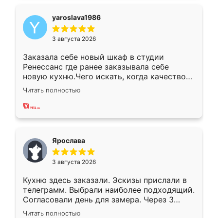
yaroslava1986
3 августа 2026
Заказала себе новый шкаф в студии
Ренессанс где ранее заказывала себе
новую кухню.Чего искать, когда качеством
вполне довольна. Служит кухня уже почти
Читать полностью
два года, нареканий нет.
Ярослава
3 августа 2026
Кухню здесь заказали. Эскизы прислали в
телеграмм. Выбрали наиболее подходящий.
Согласовали день для замера. Через 3
недели кухня была уже готова. Остались
Читать полностью