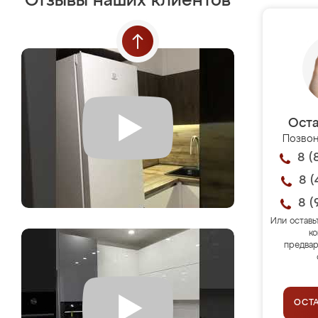
Отзывы наших клиентов
Оста
Позвон
8 (
8 (
8 (
Или оставь
ко
предвар
ОСТ