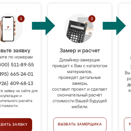
вьте заявку
Замер и расчет
ите по номерам
Дизайнер-замерщик
800) 511-89-55
приедет к Вам с каталогом
материалов,
Вы
495) 665-24-01
проведёт детальные
р
926) 409-68-13
замеры,
д
составит проект и сделает
з
те заявку на сайте для
окончательный расчёт
нсультации и
стоимости Вашей будущей
ительного расчёта
стоимости.
мебели.
ВЫЗВАТЬ ЗАМЕРЩИКА
АВИТЬ ЗАЯВКУ