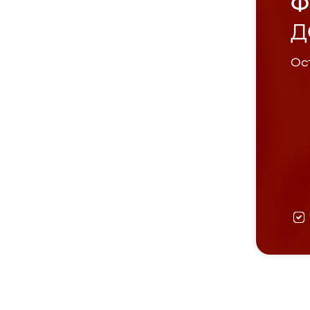
Ф
Д
Ост