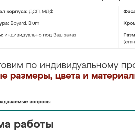
ал корпуса:
ДСП, МДФ
Фаса
ура:
Boyard, Blum
Кром
ы:
индивидуально под Ваш заказ
Разм
(ста
товим по индивидуальному про
е размеры, цвета и материа
задаваемые вопросы
ма работы