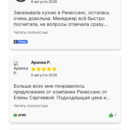
6 августа 2026
мебели буду заказывать только здесь.
Заказывала кухню в Ренессанс, осталась
очень довольна. Менеджер всё быстро
посчитала, на вопросы отвечала сразу.
Замерщик приехал в субботу, подошёл к
Читать полностью
делу со всей ответственностью. Собрали
за день, ребята работали аккуратно, даже
пыли почти не было. Качество отличное,
ящики ходят плавно, ничего не скрипит.
Всё подошло как влитое.
Аринка Р.
5 августа 2026
Больше всех мне понравилось
предложение от компании Ренессанс от
Елены Сергеевой. Подходяшщая цена и
короткие сроки изготовления. Приехавший
Читать полностью
для замера сотрудник Владислав
предложил по моему эскизу самый
1
подходящий вариант шкафа. Немного его
видоизменил, получилось даже лучше, чем