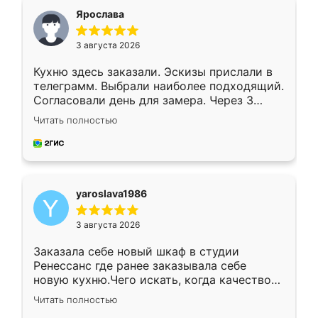
я хотела.
Ярослава
3 августа 2026
Кухню здесь заказали. Эскизы прислали в
телеграмм. Выбрали наиболее подходящий.
Согласовали день для замера. Через 3
недели кухня была уже готова. Остались
Читать полностью
довольны работой. Спасибо Ренессанс
мебель за качественную работу!
yaroslava1986
3 августа 2026
Заказала себе новый шкаф в студии
Ренессанс где ранее заказывала себе
новую кухню.Чего искать, когда качеством
вполне довольна. Служит кухня уже почти
Читать полностью
два года, нареканий нет.