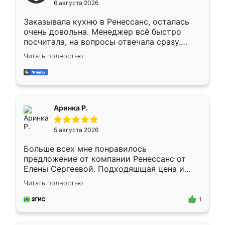
6 августа 2026
мебели буду заказывать только здесь.
Заказывала кухню в Ренессанс, осталась
очень довольна. Менеджер всё быстро
посчитала, на вопросы отвечала сразу.
Замерщик приехал в субботу, подошёл к
Читать полностью
делу со всей ответственностью. Собрали
за день, ребята работали аккуратно, даже
пыли почти не было. Качество отличное,
ящики ходят плавно, ничего не скрипит.
Всё подошло как влитое.
Аринка Р.
5 августа 2026
Больше всех мне понравилось
предложение от компании Ренессанс от
Елены Сергеевой. Подходяшщая цена и
короткие сроки изготовления. Приехавший
Читать полностью
для замера сотрудник Владислав
предложил по моему эскизу самый
1
подходящий вариант шкафа. Немного его
видоизменил, получилось даже лучше, чем