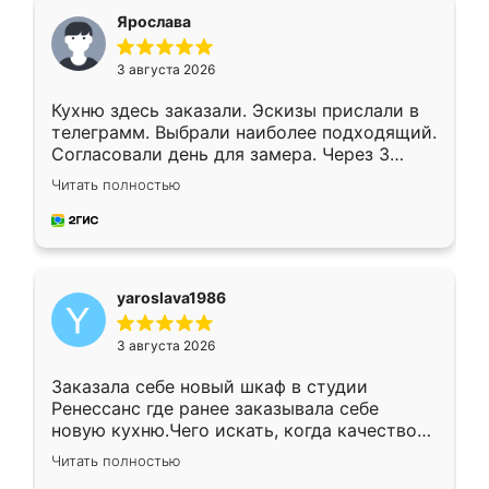
я хотела.
Ярослава
3 августа 2026
Кухню здесь заказали. Эскизы прислали в
телеграмм. Выбрали наиболее подходящий.
Согласовали день для замера. Через 3
недели кухня была уже готова. Остались
Читать полностью
довольны работой. Спасибо Ренессанс
мебель за качественную работу!
yaroslava1986
3 августа 2026
Заказала себе новый шкаф в студии
Ренессанс где ранее заказывала себе
новую кухню.Чего искать, когда качеством
вполне довольна. Служит кухня уже почти
Читать полностью
два года, нареканий нет.