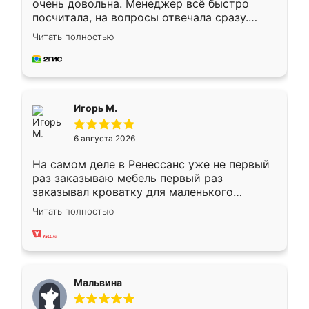
очень довольна. Менеджер всё быстро
посчитала, на вопросы отвечала сразу.
Замерщик приехал в субботу, подошёл к
Читать полностью
делу со всей ответственностью. Собрали
за день, ребята работали аккуратно, даже
пыли почти не было. Качество отличное,
ящики ходят плавно, ничего не скрипит.
Всё подошло как влитое.
Игорь М.
6 августа 2026
На самом деле в Ренессанс уже не первый
раз заказываю мебель первый раз
заказывал кроватку для маленького
ребёнка при его рождении ,во второй раз
Читать полностью
заказал шкаф-купе. По качеству очень
хорошее сборка достаточно быстрая,
также адекватные цены. До этого
сравнивал с разными конкурентами в этом
сегменте ,выбор у конкурентов куда
Мальвина
меньше, здесь же он более разнообразный.
Мне нравится ,если что-то потребуется из