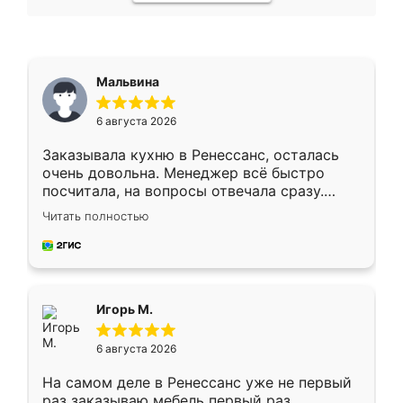
Мальвина
6 августа 2026
Заказывала кухню в Ренессанс, осталась
очень довольна. Менеджер всё быстро
посчитала, на вопросы отвечала сразу.
Замерщик приехал в субботу, подошёл к
Читать полностью
делу со всей ответственностью. Собрали
за день, ребята работали аккуратно, даже
пыли почти не было. Качество отличное,
ящики ходят плавно, ничего не скрипит.
Всё подошло как влитое.
Игорь М.
6 августа 2026
На самом деле в Ренессанс уже не первый
раз заказываю мебель первый раз