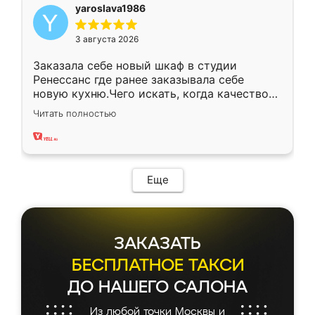
yaroslava1986
3 августа 2026
Заказала себе новый шкаф в студии
Ренессанс где ранее заказывала себе
новую кухню.Чего искать, когда качеством
вполне довольна. Служит кухня уже почти
Читать полностью
два года, нареканий нет.
Еще
ЗАКАЗАТЬ
БЕСПЛАТНОЕ ТАКСИ
ДО НАШЕГО САЛОНА
Из любой точки Москвы и