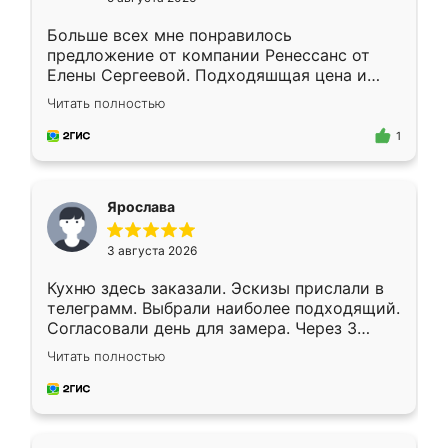
Больше всех мне понравилось
предложение от компании Ренессанс от
Елены Сергеевой. Подходяшщая цена и
короткие сроки изготовления. Приехавший
Читать полностью
для замера сотрудник Владислав
предложил по моему эскизу самый
1
подходящий вариант шкафа. Немного его
видоизменил, получилось даже лучше, чем
я хотела.
Ярослава
3 августа 2026
Кухню здесь заказали. Эскизы прислали в
телеграмм. Выбрали наиболее подходящий.
Согласовали день для замера. Через 3
недели кухня была уже готова. Остались
Читать полностью
довольны работой. Спасибо Ренессанс
мебель за качественную работу!