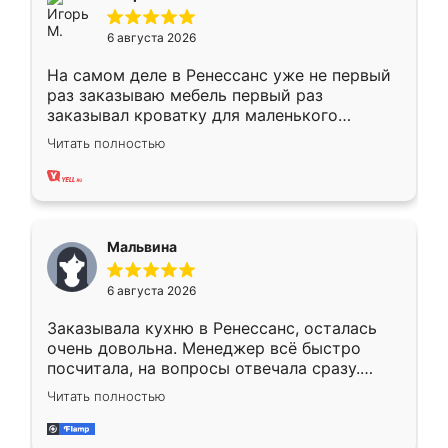
6 августа 2026
На самом деле в Ренессанс уже не первый
раз заказываю мебель первый раз
заказывал кроватку для маленького
ребёнка при его рождении ,во второй раз
Читать полностью
заказал шкаф-купе. По качеству очень
хорошее сборка достаточно быстрая,
также адекватные цены. До этого
сравнивал с разными конкурентами в этом
сегменте ,выбор у конкурентов куда
Мальвина
меньше, здесь же он более разнообразный.
Мне нравится ,если что-то потребуется из
6 августа 2026
мебели буду заказывать только здесь.
Заказывала кухню в Ренессанс, осталась
очень довольна. Менеджер всё быстро
посчитала, на вопросы отвечала сразу.
Замерщик приехал в субботу, подошёл к
Читать полностью
делу со всей ответственностью. Собрали
за день, ребята работали аккуратно, даже