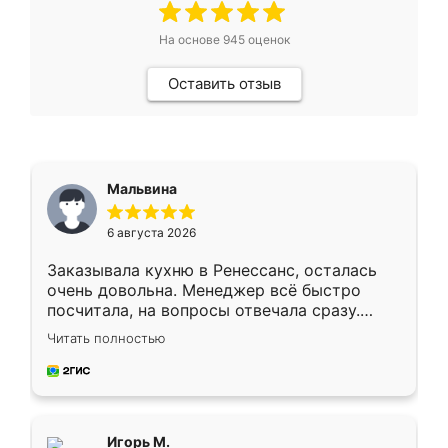
На основе
945
оценок
Оставить отзыв
Мальвина
6 августа 2026
Заказывала кухню в Ренессанс, осталась
очень довольна. Менеджер всё быстро
посчитала, на вопросы отвечала сразу.
Замерщик приехал в субботу, подошёл к
Читать полностью
делу со всей ответственностью. Собрали
за день, ребята работали аккуратно, даже
пыли почти не было. Качество отличное,
ящики ходят плавно, ничего не скрипит.
Всё подошло как влитое.
Игорь М.