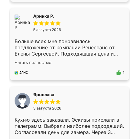
пыли почти не было. Качество отличное,
ящики ходят плавно, ничего не скрипит.
Всё подошло как влитое.
Аринка Р.
5 августа 2026
Больше всех мне понравилось
предложение от компании Ренессанс от
Елены Сергеевой. Подходяшщая цена и
короткие сроки изготовления. Приехавший
Читать полностью
для замера сотрудник Владислав
предложил по моему эскизу самый
1
подходящий вариант шкафа. Немного его
видоизменил, получилось даже лучше, чем
я хотела.
Ярослава
3 августа 2026
Кухню здесь заказали. Эскизы прислали в
телеграмм. Выбрали наиболее подходящий.
Согласовали день для замера. Через 3
недели кухня была уже готова. Остались