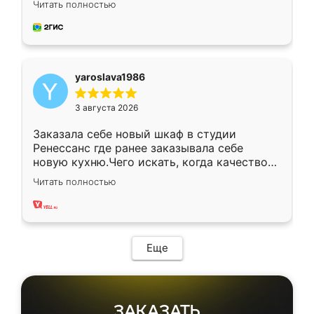
Читать полностью
довольны работой. Спасибо Ренессанс
мебель за качественную работу!
yaroslava1986
3 августа 2026
Заказала себе новый шкаф в студии
Ренессанс где ранее заказывала себе
новую кухню.Чего искать, когда качеством
вполне довольна. Служит кухня уже почти
Читать полностью
два года, нареканий нет.
Еще
ЗАКАЗАТЬ