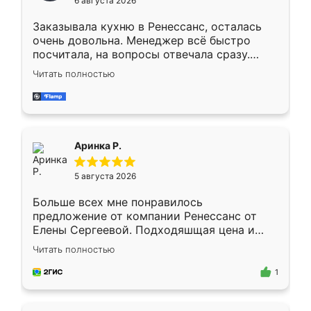
6 августа 2026
мебели буду заказывать только здесь.
Заказывала кухню в Ренессанс, осталась
очень довольна. Менеджер всё быстро
посчитала, на вопросы отвечала сразу.
Замерщик приехал в субботу, подошёл к
Читать полностью
делу со всей ответственностью. Собрали
за день, ребята работали аккуратно, даже
пыли почти не было. Качество отличное,
ящики ходят плавно, ничего не скрипит.
Всё подошло как влитое.
Аринка Р.
5 августа 2026
Больше всех мне понравилось
предложение от компании Ренессанс от
Елены Сергеевой. Подходяшщая цена и
короткие сроки изготовления. Приехавший
Читать полностью
для замера сотрудник Владислав
предложил по моему эскизу самый
1
подходящий вариант шкафа. Немного его
видоизменил, получилось даже лучше, чем