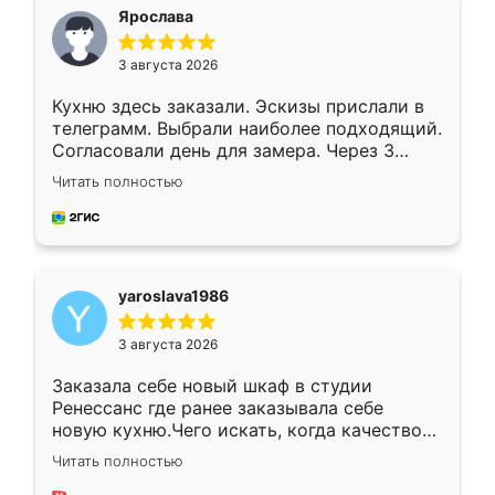
я хотела.
Ярослава
3 августа 2026
Кухню здесь заказали. Эскизы прислали в
телеграмм. Выбрали наиболее подходящий.
Согласовали день для замера. Через 3
недели кухня была уже готова. Остались
Читать полностью
довольны работой. Спасибо Ренессанс
мебель за качественную работу!
yaroslava1986
3 августа 2026
Заказала себе новый шкаф в студии
Ренессанс где ранее заказывала себе
новую кухню.Чего искать, когда качеством
вполне довольна. Служит кухня уже почти
Читать полностью
два года, нареканий нет.