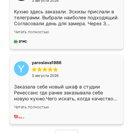
3 августа 2026
Кухню здесь заказали. Эскизы прислали в
телеграмм. Выбрали наиболее подходящий.
Согласовали день для замера. Через 3
недели кухня была уже готова. Остались
Читать полностью
довольны работой. Спасибо Ренессанс
мебель за качественную работу!
yaroslava1986
3 августа 2026
Заказала себе новый шкаф в студии
Ренессанс где ранее заказывала себе
новую кухню.Чего искать, когда качеством
вполне довольна. Служит кухня уже почти
Читать полностью
два года, нареканий нет.