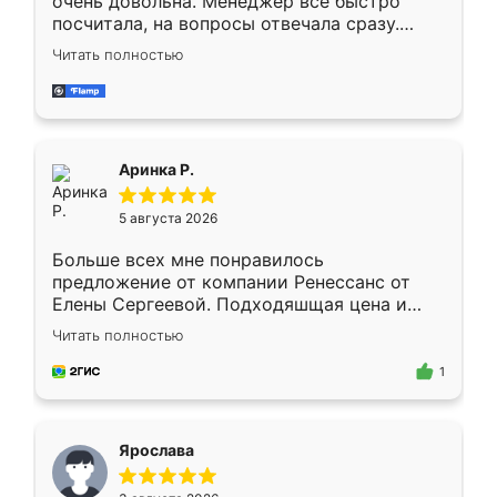
очень довольна. Менеджер всё быстро
посчитала, на вопросы отвечала сразу.
Замерщик приехал в субботу, подошёл к
Читать полностью
делу со всей ответственностью. Собрали
за день, ребята работали аккуратно, даже
пыли почти не было. Качество отличное,
ящики ходят плавно, ничего не скрипит.
Всё подошло как влитое.
Аринка Р.
5 августа 2026
Больше всех мне понравилось
предложение от компании Ренессанс от
Елены Сергеевой. Подходяшщая цена и
короткие сроки изготовления. Приехавший
Читать полностью
для замера сотрудник Владислав
предложил по моему эскизу самый
1
подходящий вариант шкафа. Немного его
видоизменил, получилось даже лучше, чем
я хотела.
Ярослава