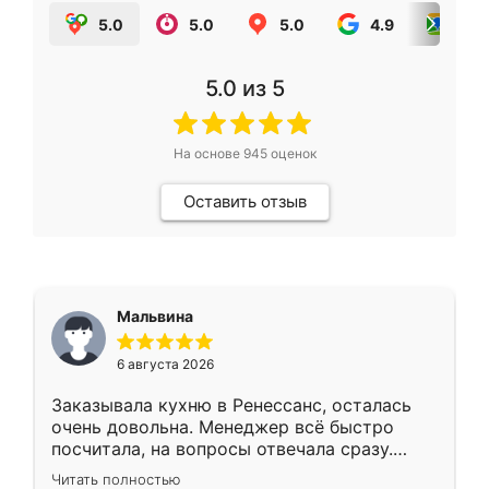
5.0
5.0
5.0
4.9
5.0
5.0
из 5
На основе
945
оценок
Оставить отзыв
Мальвина
6 августа 2026
Заказывала кухню в Ренессанс, осталась
очень довольна. Менеджер всё быстро
посчитала, на вопросы отвечала сразу.
Замерщик приехал в субботу, подошёл к
Читать полностью