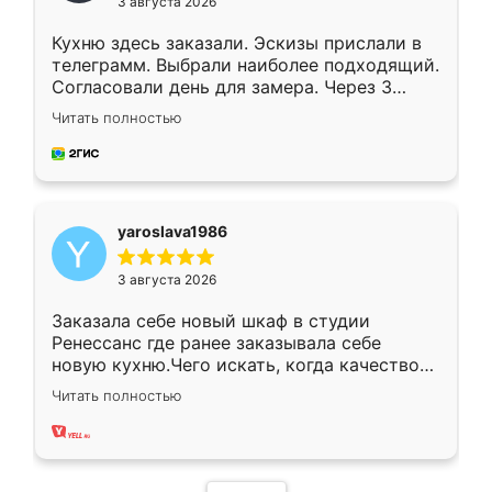
3 августа 2026
Кухню здесь заказали. Эскизы прислали в
телеграмм. Выбрали наиболее подходящий.
Согласовали день для замера. Через 3
недели кухня была уже готова. Остались
Читать полностью
довольны работой. Спасибо Ренессанс
мебель за качественную работу!
yaroslava1986
3 августа 2026
Заказала себе новый шкаф в студии
Ренессанс где ранее заказывала себе
новую кухню.Чего искать, когда качеством
вполне довольна. Служит кухня уже почти
Читать полностью
два года, нареканий нет.