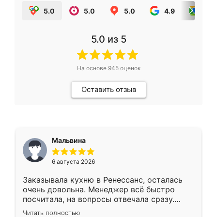
5.0
5.0
5.0
4.9
5.0
5.0
из 5
На основе
945
оценок
Оставить отзыв
Мальвина
6 августа 2026
Заказывала кухню в Ренессанс, осталась
очень довольна. Менеджер всё быстро
посчитала, на вопросы отвечала сразу.
Замерщик приехал в субботу, подошёл к
Читать полностью