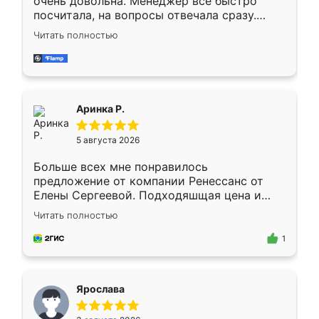
очень довольна. Менеджер всё быстро
посчитала, на вопросы отвечала сразу.
Замерщик приехал в субботу, подошёл к
Читать полностью
делу со всей ответственностью. Собрали
за день, ребята работали аккуратно, даже
пыли почти не было. Качество отличное,
ящики ходят плавно, ничего не скрипит.
Всё подошло как влитое.
Аринка Р.
5 августа 2026
Больше всех мне понравилось
предложение от компании Ренессанс от
Елены Сергеевой. Подходяшщая цена и
короткие сроки изготовления. Приехавший
Читать полностью
для замера сотрудник Владислав
предложил по моему эскизу самый
1
подходящий вариант шкафа. Немного его
видоизменил, получилось даже лучше, чем
я хотела.
Ярослава