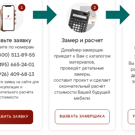
вьте заявку
Замер и расчет
ите по номерам
Дизайнер-замерщик
800) 511-89-55
приедет к Вам с каталогом
материалов,
Вы
495) 665-24-01
проведёт детальные
р
926) 409-68-13
замеры,
д
составит проект и сделает
з
те заявку на сайте для
окончательный расчёт
нсультации и
стоимости Вашей будущей
ительного расчёта
стоимости.
мебели.
ВЫЗВАТЬ ЗАМЕРЩИКА
АВИТЬ ЗАЯВКУ