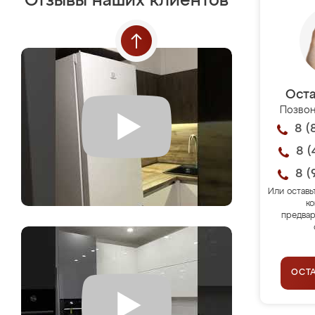
Отзывы наших клиентов
Оста
Позвон
8 (
8 (
8 (
Или оставь
ко
предвар
ОСТ