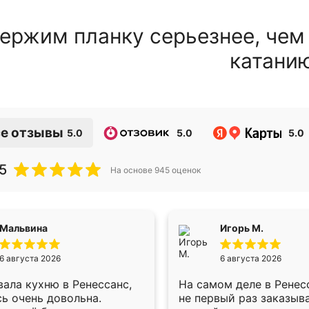
ержим планку серьезнее, чем
катани
е отзывы
5.0
5.0
5.0
5
На основе
945
оценок
Мальвина
Игорь М.
6 августа 2026
6 августа 2026
ала кухню в Ренессанс,
На самом деле в Ренес
ь очень довольна.
не первый раз заказыв