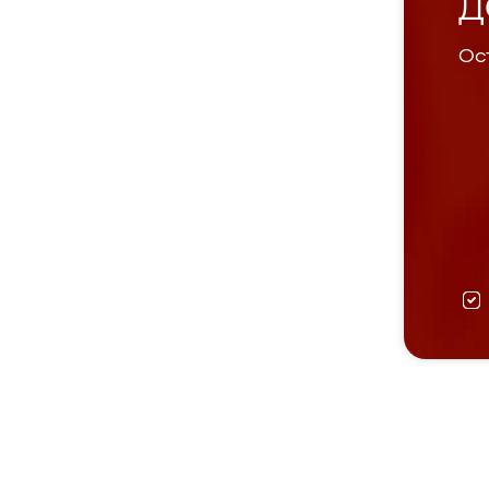
Д
Ост