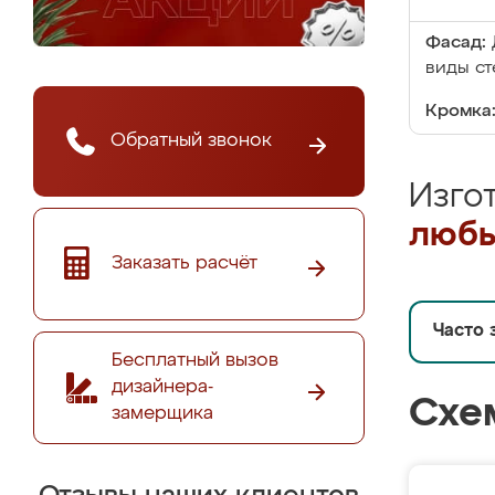
Фасад:
виды ст
Кромка
Обратный звонок
Изго
любы
Заказать расчёт
Часто 
Бесплатный вызов
дизайнера-
Схе
замерщика