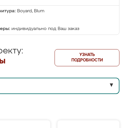
итура:
Boyard, Blum
еры:
индивидуально под Ваш заказ
екту:
УЗНАТЬ
лы
ПОДРОБНОСТИ
▼