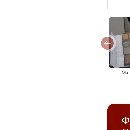
Мат
Ф