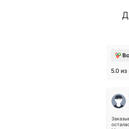
Д
Вс
5.0
из 
Заказыв
осталас