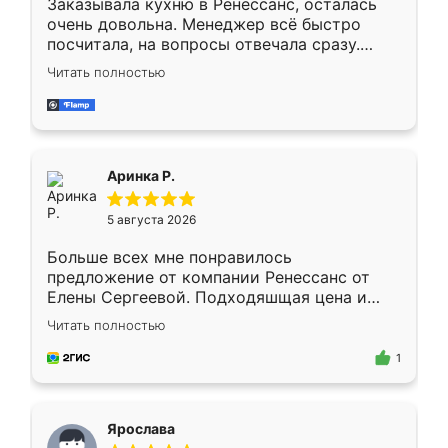
Заказывала кухню в Ренессанс, осталась
очень довольна. Менеджер всё быстро
посчитала, на вопросы отвечала сразу.
Замерщик приехал в субботу, подошёл к
Читать полностью
делу со всей ответственностью. Собрали
за день, ребята работали аккуратно, даже
пыли почти не было. Качество отличное,
ящики ходят плавно, ничего не скрипит.
Всё подошло как влитое.
Аринка Р.
5 августа 2026
Больше всех мне понравилось
предложение от компании Ренессанс от
Елены Сергеевой. Подходяшщая цена и
короткие сроки изготовления. Приехавший
Читать полностью
для замера сотрудник Владислав
предложил по моему эскизу самый
1
подходящий вариант шкафа. Немного его
видоизменил, получилось даже лучше, чем
я хотела.
Ярослава