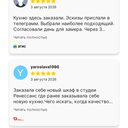
3 августа 2026
Кухню здесь заказали. Эскизы прислали в
телеграмм. Выбрали наиболее подходящий.
Согласовали день для замера. Через 3
недели кухня была уже готова. Остались
Читать полностью
довольны работой. Спасибо Ренессанс
мебель за качественную работу!
yaroslava1986
3 августа 2026
Заказала себе новый шкаф в студии
Ренессанс где ранее заказывала себе
новую кухню.Чего искать, когда качеством
вполне довольна. Служит кухня уже почти
Читать полностью
два года, нареканий нет.