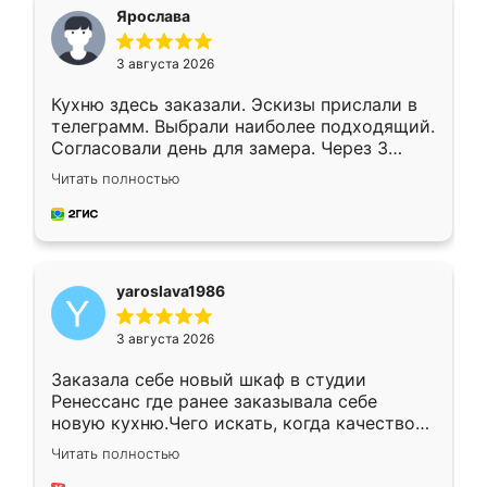
я хотела.
Ярослава
3 августа 2026
Кухню здесь заказали. Эскизы прислали в
телеграмм. Выбрали наиболее подходящий.
Согласовали день для замера. Через 3
недели кухня была уже готова. Остались
Читать полностью
довольны работой. Спасибо Ренессанс
мебель за качественную работу!
yaroslava1986
3 августа 2026
Заказала себе новый шкаф в студии
Ренессанс где ранее заказывала себе
новую кухню.Чего искать, когда качеством
вполне довольна. Служит кухня уже почти
Читать полностью
два года, нареканий нет.