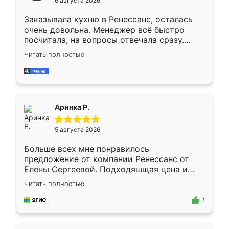
6 августа 2026
мебели буду заказывать только здесь.
Заказывала кухню в Ренессанс, осталась
очень довольна. Менеджер всё быстро
посчитала, на вопросы отвечала сразу.
Замерщик приехал в субботу, подошёл к
Читать полностью
делу со всей ответственностью. Собрали
за день, ребята работали аккуратно, даже
пыли почти не было. Качество отличное,
ящики ходят плавно, ничего не скрипит.
Всё подошло как влитое.
Аринка Р.
5 августа 2026
Больше всех мне понравилось
предложение от компании Ренессанс от
Елены Сергеевой. Подходяшщая цена и
короткие сроки изготовления. Приехавший
Читать полностью
для замера сотрудник Владислав
предложил по моему эскизу самый
1
подходящий вариант шкафа. Немного его
видоизменил, получилось даже лучше, чем