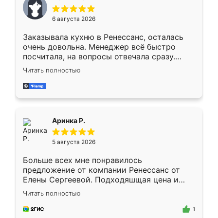
меньше, здесь же он более разнообразный.
Мне нравится ,если что-то потребуется из
6 августа 2026
мебели буду заказывать только здесь.
Заказывала кухню в Ренессанс, осталась
очень довольна. Менеджер всё быстро
посчитала, на вопросы отвечала сразу.
Замерщик приехал в субботу, подошёл к
Читать полностью
делу со всей ответственностью. Собрали
за день, ребята работали аккуратно, даже
пыли почти не было. Качество отличное,
ящики ходят плавно, ничего не скрипит.
Всё подошло как влитое.
Аринка Р.
5 августа 2026
Больше всех мне понравилось
предложение от компании Ренессанс от
Елены Сергеевой. Подходяшщая цена и
короткие сроки изготовления. Приехавший
Читать полностью
для замера сотрудник Владислав
предложил по моему эскизу самый
1