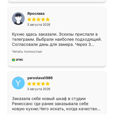
подходящий вариант шкафа. Немного его
видоизменил, получилось даже лучше, чем
я хотела.
Ярослава
3 августа 2026
Кухню здесь заказали. Эскизы прислали в
телеграмм. Выбрали наиболее подходящий.
Согласовали день для замера. Через 3
недели кухня была уже готова. Остались
Читать полностью
довольны работой. Спасибо Ренессанс
мебель за качественную работу!
yaroslava1986
3 августа 2026
Заказала себе новый шкаф в студии
Ренессанс где ранее заказывала себе
новую кухню.Чего искать, когда качеством
вполне довольна. Служит кухня уже почти