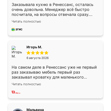
Заказывала кухню в Ренессанс, осталась
очень довольна. Менеджер всё быстро
посчитала, на вопросы отвечала сразу.
Замерщик приехал в субботу, подошёл к
Читать полностью
делу со всей ответственностью. Собрали
за день, ребята работали аккуратно, даже
пыли почти не было. Качество отличное,
ящики ходят плавно, ничего не скрипит.
Всё подошло как влитое.
Игорь М.
6 августа 2026
На самом деле в Ренессанс уже не первый
раз заказываю мебель первый раз
заказывал кроватку для маленького
ребёнка при его рождении ,во второй раз
Читать полностью
заказал шкаф-купе. По качеству очень
хорошее сборка достаточно быстрая,
также адекватные цены. До этого
сравнивал с разными конкурентами в этом
сегменте ,выбор у конкурентов куда
Мальвина