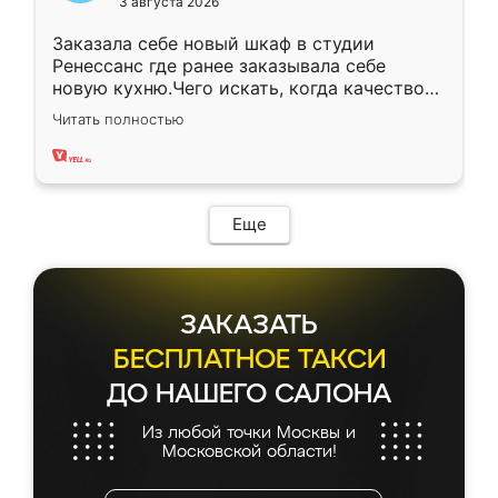
3 августа 2026
Заказала себе новый шкаф в студии
Ренессанс где ранее заказывала себе
новую кухню.Чего искать, когда качеством
вполне довольна. Служит кухня уже почти
Читать полностью
два года, нареканий нет.
Еще
ЗАКАЗАТЬ
БЕСПЛАТНОЕ ТАКСИ
ДО НАШЕГО САЛОНА
Из любой точки Москвы и
Московской области!