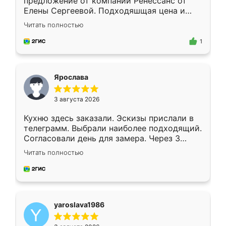
предложение от компании Ренессанс от
Елены Сергеевой. Подходяшщая цена и
короткие сроки изготовления. Приехавший
Читать полностью
для замера сотрудник Владислав
предложил по моему эскизу самый
1
подходящий вариант шкафа. Немного его
видоизменил, получилось даже лучше, чем
я хотела.
Ярослава
3 августа 2026
Кухню здесь заказали. Эскизы прислали в
телеграмм. Выбрали наиболее подходящий.
Согласовали день для замера. Через 3
недели кухня была уже готова. Остались
Читать полностью
довольны работой. Спасибо Ренессанс
мебель за качественную работу!
yaroslava1986