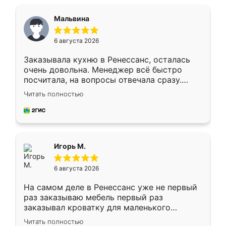
Мальвина
6 августа 2026
Заказывала кухню в Ренессанс, осталась
очень довольна. Менеджер всё быстро
посчитала, на вопросы отвечала сразу.
Замерщик приехал в субботу, подошёл к
Читать полностью
делу со всей ответственностью. Собрали
за день, ребята работали аккуратно, даже
пыли почти не было. Качество отличное,
ящики ходят плавно, ничего не скрипит.
Всё подошло как влитое.
Игорь М.
6 августа 2026
На самом деле в Ренессанс уже не первый
раз заказываю мебель первый раз
заказывал кроватку для маленького
ребёнка при его рождении ,во второй раз
Читать полностью