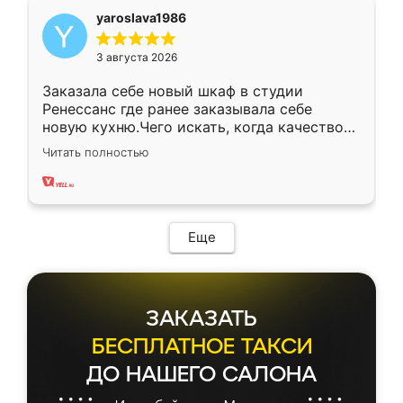
yaroslava1986
3 августа 2026
Заказала себе новый шкаф в студии
Ренессанс где ранее заказывала себе
новую кухню.Чего искать, когда качеством
вполне довольна. Служит кухня уже почти
Читать полностью
два года, нареканий нет.
Еще
ЗАКАЗАТЬ
БЕСПЛАТНОЕ ТАКСИ
ДО НАШЕГО САЛОНА