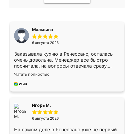
Мальвина
6 августа 2026
Заказывала кухню в Ренессанс, осталась
очень довольна. Менеджер всё быстро
посчитала, на вопросы отвечала сразу.
Замерщик приехал в субботу, подошёл к
Читать полностью
делу со всей ответственностью. Собрали
за день, ребята работали аккуратно, даже
пыли почти не было. Качество отличное,
ящики ходят плавно, ничего не скрипит.
Всё подошло как влитое.
Игорь М.
6 августа 2026
На самом деле в Ренессанс уже не первый