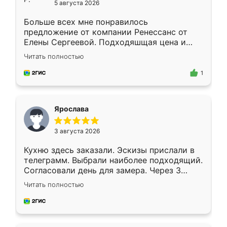
5 августа 2026
Больше всех мне понравилось
предложение от компании Ренессанс от
Елены Сергеевой. Подходяшщая цена и
короткие сроки изготовления. Приехавший
Читать полностью
для замера сотрудник Владислав
предложил по моему эскизу самый
1
подходящий вариант шкафа. Немного его
видоизменил, получилось даже лучше, чем
я хотела.
Ярослава
3 августа 2026
Кухню здесь заказали. Эскизы прислали в
телеграмм. Выбрали наиболее подходящий.
Согласовали день для замера. Через 3
недели кухня была уже готова. Остались
Читать полностью
довольны работой. Спасибо Ренессанс
мебель за качественную работу!