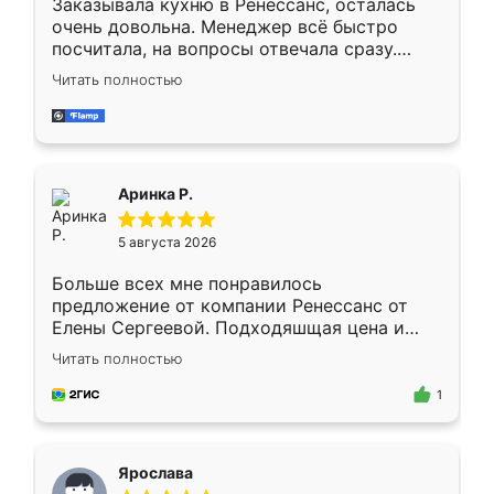
Заказывала кухню в Ренессанс, осталась
очень довольна. Менеджер всё быстро
посчитала, на вопросы отвечала сразу.
Замерщик приехал в субботу, подошёл к
Читать полностью
делу со всей ответственностью. Собрали
за день, ребята работали аккуратно, даже
пыли почти не было. Качество отличное,
ящики ходят плавно, ничего не скрипит.
Всё подошло как влитое.
Аринка Р.
5 августа 2026
Больше всех мне понравилось
предложение от компании Ренессанс от
Елены Сергеевой. Подходяшщая цена и
короткие сроки изготовления. Приехавший
Читать полностью
для замера сотрудник Владислав
предложил по моему эскизу самый
1
подходящий вариант шкафа. Немного его
видоизменил, получилось даже лучше, чем
я хотела.
Ярослава