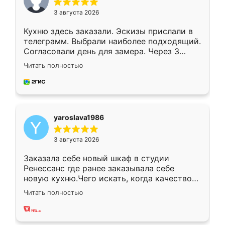
3 августа 2026
Кухню здесь заказали. Эскизы прислали в
телеграмм. Выбрали наиболее подходящий.
Согласовали день для замера. Через 3
недели кухня была уже готова. Остались
Читать полностью
довольны работой. Спасибо Ренессанс
мебель за качественную работу!
yaroslava1986
3 августа 2026
Заказала себе новый шкаф в студии
Ренессанс где ранее заказывала себе
новую кухню.Чего искать, когда качеством
вполне довольна. Служит кухня уже почти
Читать полностью
два года, нареканий нет.