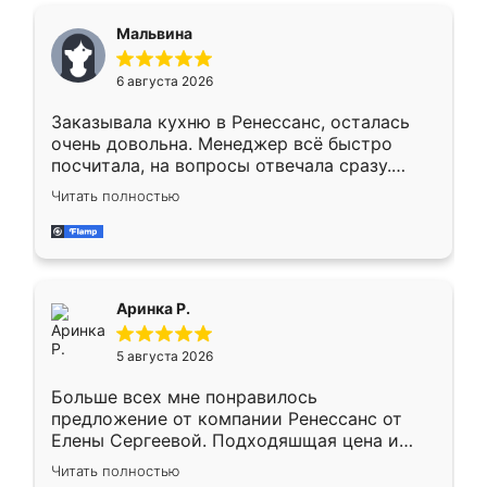
сегменте ,выбор у конкурентов куда
Мальвина
меньше, здесь же он более разнообразный.
Мне нравится ,если что-то потребуется из
6 августа 2026
мебели буду заказывать только здесь.
Заказывала кухню в Ренессанс, осталась
очень довольна. Менеджер всё быстро
посчитала, на вопросы отвечала сразу.
Замерщик приехал в субботу, подошёл к
Читать полностью
делу со всей ответственностью. Собрали
за день, ребята работали аккуратно, даже
пыли почти не было. Качество отличное,
ящики ходят плавно, ничего не скрипит.
Всё подошло как влитое.
Аринка Р.
5 августа 2026
Больше всех мне понравилось
предложение от компании Ренессанс от
Елены Сергеевой. Подходяшщая цена и
короткие сроки изготовления. Приехавший
Читать полностью
для замера сотрудник Владислав