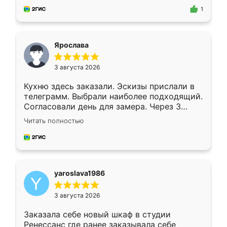
предложил по моему эскизу самый
1
подходящий вариант шкафа. Немного его
видоизменил, получилось даже лучше, чем
я хотела.
Ярослава
3 августа 2026
Кухню здесь заказали. Эскизы прислали в
телеграмм. Выбрали наиболее подходящий.
Согласовали день для замера. Через 3
недели кухня была уже готова. Остались
Читать полностью
довольны работой. Спасибо Ренессанс
мебель за качественную работу!
yaroslava1986
3 августа 2026
Заказала себе новый шкаф в студии
Ренессанс где ранее заказывала себе