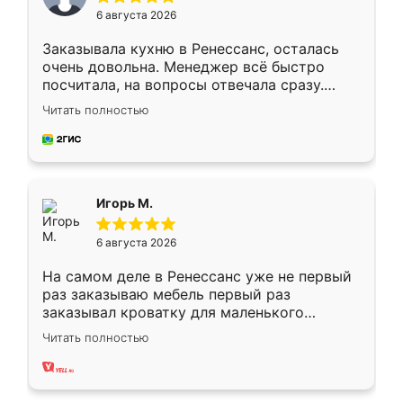
6 августа 2026
Заказывала кухню в Ренессанс, осталась
очень довольна. Менеджер всё быстро
посчитала, на вопросы отвечала сразу.
Замерщик приехал в субботу, подошёл к
Читать полностью
делу со всей ответственностью. Собрали
за день, ребята работали аккуратно, даже
пыли почти не было. Качество отличное,
ящики ходят плавно, ничего не скрипит.
Всё подошло как влитое.
Игорь М.
6 августа 2026
На самом деле в Ренессанс уже не первый
раз заказываю мебель первый раз
заказывал кроватку для маленького
ребёнка при его рождении ,во второй раз
Читать полностью
заказал шкаф-купе. По качеству очень
хорошее сборка достаточно быстрая,
также адекватные цены. До этого
сравнивал с разными конкурентами в этом