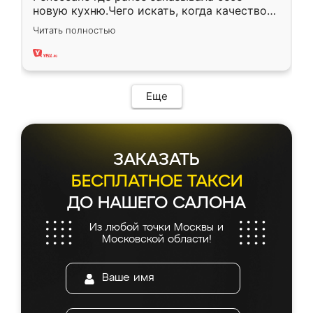
новую кухню.Чего искать, когда качеством
вполне довольна. Служит кухня уже почти
Читать полностью
два года, нареканий нет.
Еще
ЗАКАЗАТЬ
БЕСПЛАТНОЕ ТАКСИ
ДО НАШЕГО САЛОНА
Из любой точки Москвы и
Московской области!