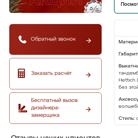
Посмот
Обратный звонок
Матери
Габарит
Выкатны
Заказать расчёт
тандемб
Hettich
без это
Аксесс
Бесплатный вызов
волшебн
дизайнера-
замерщика
Стиль: