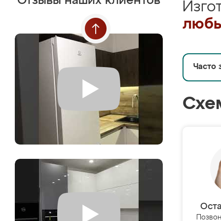
Отзывы наших клиентов
Изго
любы
Часто 
Схе
Оста
Позвон