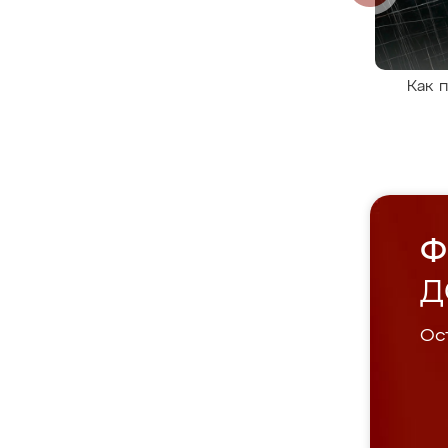
Как 
Ф
Д
Ост