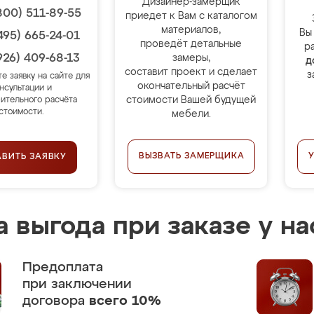
Дизайнер-замерщик
800) 511-89-55
приедет к Вам с каталогом
материалов,
Вы
495) 665-24-01
проведёт детальные
р
926) 409-68-13
замеры,
д
составит проект и сделает
з
те заявку на сайте для
окончательный расчёт
нсультации и
стоимости Вашей будущей
ительного расчёта
стоимости.
мебели.
ВЫЗВАТЬ ЗАМЕРЩИКА
АВИТЬ ЗАЯВКУ
 выгода при заказе у на
Предоплата
при заключении
договора
всего 10%