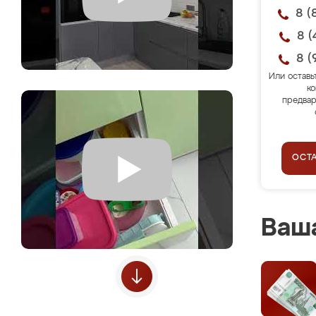
8 (
8 (
8 (
Или оставь
ко
предвар
ОСТ
Ваша