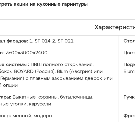
реть акции на кухонные гарнитуры
Характерист
ал фасадов:
1. SF 014 2. SF 021
Сто
ы:
3600х3000х2400
Цвет
е системы :
ПВШ полного открывания,
Подъ
оксы BOYARD (Россия), Blum (Австрия) или
Blum
 (Германия) с плавным закрыванием дверок или
й опции
уары:
Выкатные корзины, бутылочницы,
Ручк
ые уголки, карусели
современный, модерн
Фрез