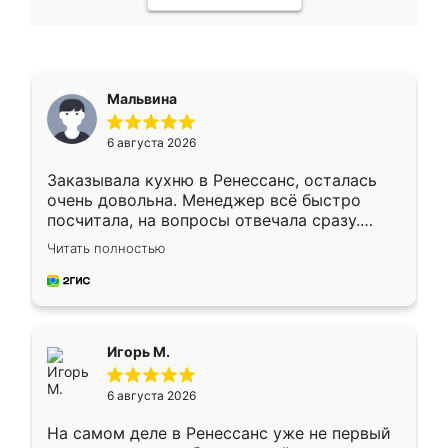
Мальвина
6 августа 2026
Заказывала кухню в Ренессанс, осталась
очень довольна. Менеджер всё быстро
посчитала, на вопросы отвечала сразу.
Замерщик приехал в субботу, подошёл к
Читать полностью
делу со всей ответственностью. Собрали
за день, ребята работали аккуратно, даже
пыли почти не было. Качество отличное,
ящики ходят плавно, ничего не скрипит.
Всё подошло как влитое.
Игорь М.
6 августа 2026
На самом деле в Ренессанс уже не первый