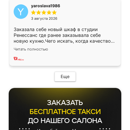
yaroslava1986
3 августа 2026
Заказала себе новый шкаф в студии
Ренессанс где ранее заказывала себе
новую кухню.Чего искать, когда качеством
вполне довольна. Служит кухня уже почти
Читать полностью
два года, нареканий нет.
Еще
ЗАКАЗАТЬ
БЕСПЛАТНОЕ ТАКСИ
ДО НАШЕГО САЛОНА