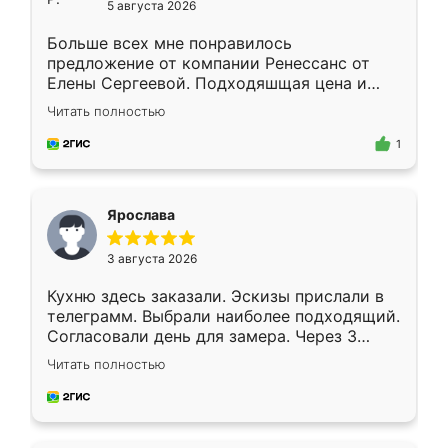
5 августа 2026
Больше всех мне понравилось
предложение от компании Ренессанс от
Елены Сергеевой. Подходяшщая цена и
короткие сроки изготовления. Приехавший
Читать полностью
для замера сотрудник Владислав
предложил по моему эскизу самый
1
подходящий вариант шкафа. Немного его
видоизменил, получилось даже лучше, чем
я хотела.
Ярослава
3 августа 2026
Кухню здесь заказали. Эскизы прислали в
телеграмм. Выбрали наиболее подходящий.
Согласовали день для замера. Через 3
недели кухня была уже готова. Остались
Читать полностью
довольны работой. Спасибо Ренессанс
мебель за качественную работу!