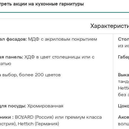
реть акции на кухонные гарнитуры
Характерист
ал фасадов:
МДФ с акриловым покрытием
Сто
из и
я панель:
ХДФ в цвет столешницы или с
Габа
чатью
а выбор, более 200 цветов
Выка
танд
Hett
без 
ля посуды:
Хромированная
Цоко
ники :
BOYARD (Россия) или премиум класса
Аксе
встрия), Hettich (Германия)
волш