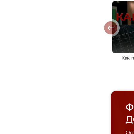
Как 
Ф
Д
Ост