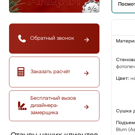
Посмот
Обратный звонок
Матери
Стенова
фотопе
Заказать расчёт
Цвет:
н
Бесплатный вызов
дизайнера-
Сушка д
замерщика
Подъем
Blum (А