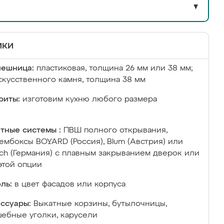
▼
ики
лешница:
пластиковая, толщина 26 мм или 38 мм;
скусственного камня, толщина 38 мм
риты:
изготовим кухню любого размера
тные системы :
ПВШ полного открывания,
ембоксы BOYARD (Россия), Blum (Австрия) или
ich (Германия) с плавным закрыванием дверок или
этой опции
ль:
в цвет фасадов или корпуса
ссуары:
Выкатные корзины, бутылочницы,
ебные уголки, карусели