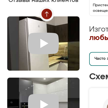
Отзывы наших клиентов
Пристен
освеще
Изго
любы
Часто 
Схе