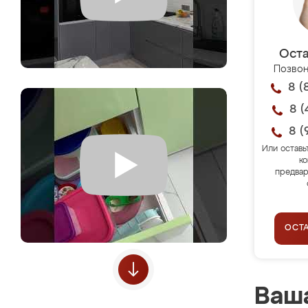
Оста
Позвон
8 (
8 (
8 (
Или оставь
ко
предвар
ОСТ
Ваша