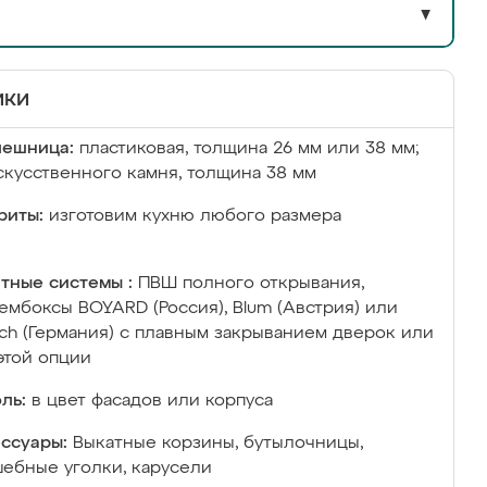
▼
ики
лешница:
пластиковая, толщина 26 мм или 38 мм;
скусственного камня, толщина 38 мм
риты:
изготовим кухню любого размера
тные системы :
ПВШ полного открывания,
ембоксы BOYARD (Россия), Blum (Австрия) или
ich (Германия) с плавным закрыванием дверок или
этой опции
ль:
в цвет фасадов или корпуса
ссуары:
Выкатные корзины, бутылочницы,
ебные уголки, карусели