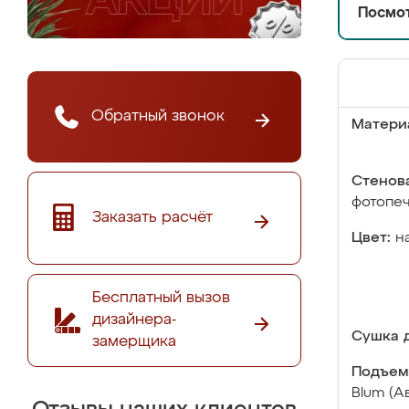
Посмот
Обратный звонок
Матери
Стенова
фотопе
Заказать расчёт
Цвет:
н
Бесплатный вызов
дизайнера-
Сушка д
замерщика
Подъем
Blum (А