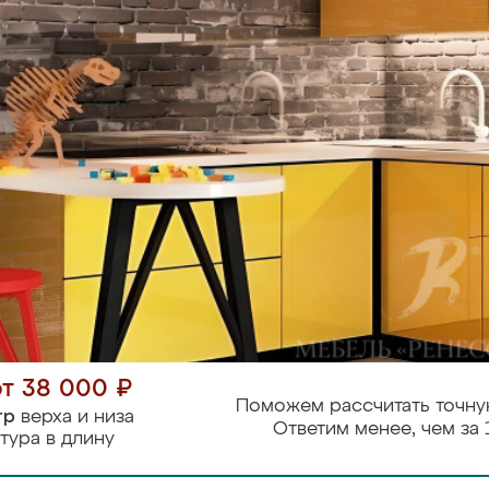
от 38 000 ₽
Поможем рассчитать точну
тр
верха и низа
Ответим менее, чем за 
тура в длину