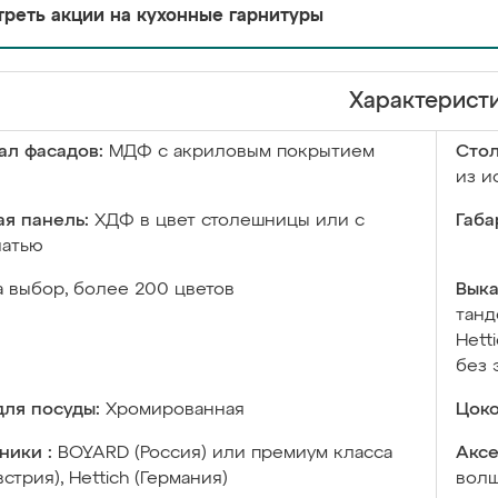
реть акции на кухонные гарнитуры
Характерист
ал фасадов:
МДФ с акриловым покрытием
Сто
из и
я панель:
ХДФ в цвет столешницы или с
Габа
чатью
а выбор, более 200 цветов
Выка
танд
Hett
без 
ля посуды:
Хромированная
Цоко
ники :
BOYARD (Россия) или премиум класса
Аксе
встрия), Hettich (Германия)
волш