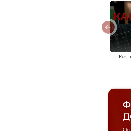
Как 
Ф
Д
Ост