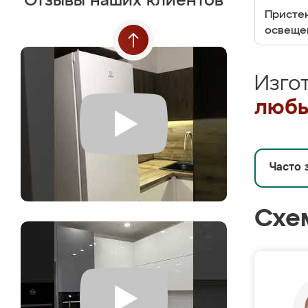
Отзывы наших клиентов
Пристен
освеще
Изго
любы
Часто 
Схе