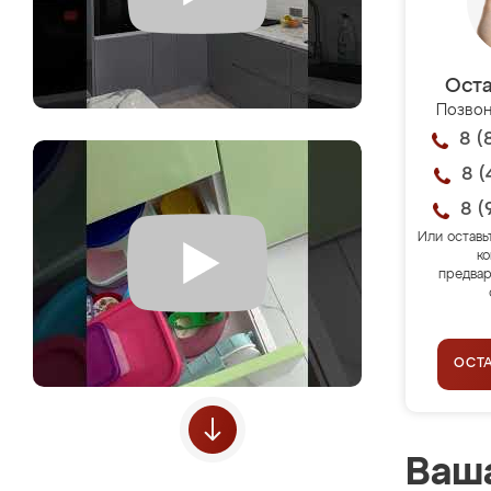
Оста
Позвон
8 (
8 (
8 (
Или оставь
ко
предвар
ОСТ
Ваша