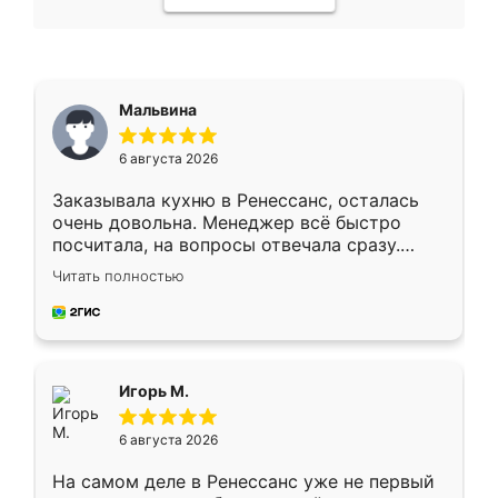
Мальвина
6 августа 2026
Заказывала кухню в Ренессанс, осталась
очень довольна. Менеджер всё быстро
посчитала, на вопросы отвечала сразу.
Замерщик приехал в субботу, подошёл к
Читать полностью
делу со всей ответственностью. Собрали
за день, ребята работали аккуратно, даже
пыли почти не было. Качество отличное,
ящики ходят плавно, ничего не скрипит.
Всё подошло как влитое.
Игорь М.
6 августа 2026
На самом деле в Ренессанс уже не первый