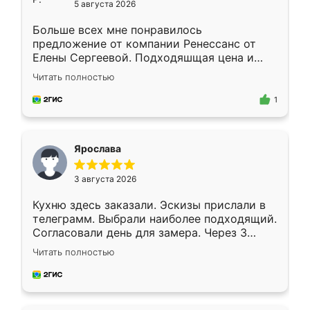
5 августа 2026
Больше всех мне понравилось
предложение от компании Ренессанс от
Елены Сергеевой. Подходяшщая цена и
короткие сроки изготовления. Приехавший
Читать полностью
для замера сотрудник Владислав
предложил по моему эскизу самый
1
подходящий вариант шкафа. Немного его
видоизменил, получилось даже лучше, чем
я хотела.
Ярослава
3 августа 2026
Кухню здесь заказали. Эскизы прислали в
телеграмм. Выбрали наиболее подходящий.
Согласовали день для замера. Через 3
недели кухня была уже готова. Остались
Читать полностью
довольны работой. Спасибо Ренессанс
мебель за качественную работу!