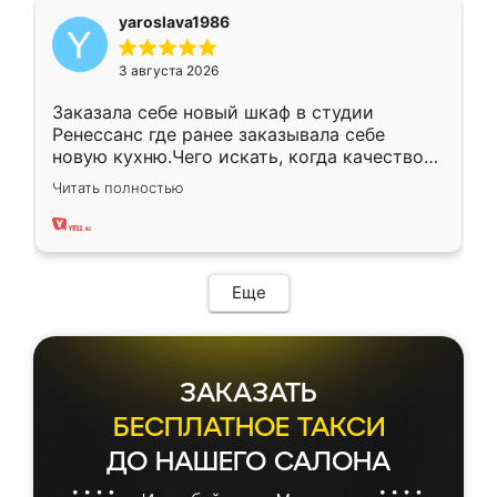
yaroslava1986
3 августа 2026
Заказала себе новый шкаф в студии
Ренессанс где ранее заказывала себе
новую кухню.Чего искать, когда качеством
вполне довольна. Служит кухня уже почти
Читать полностью
два года, нареканий нет.
Еще
ЗАКАЗАТЬ
БЕСПЛАТНОЕ ТАКСИ
ДО НАШЕГО САЛОНА