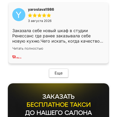
yaroslava1986
3 августа 2026
Заказала себе новый шкаф в студии
Ренессанс где ранее заказывала себе
новую кухню.Чего искать, когда качеством
вполне довольна. Служит кухня уже почти
Читать полностью
два года, нареканий нет.
Еще
ЗАКАЗАТЬ
БЕСПЛАТНОЕ ТАКСИ
ДО НАШЕГО САЛОНА