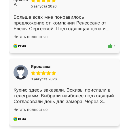
5 августа 2026
Больше всех мне понравилось
предложение от компании Ренессанс от
Елены Сергеевой. Подходяшщая цена и
короткие сроки изготовления. Приехавший
Читать полностью
для замера сотрудник Владислав
предложил по моему эскизу самый
1
подходящий вариант шкафа. Немного его
видоизменил, получилось даже лучше, чем
я хотела.
Ярослава
3 августа 2026
Кухню здесь заказали. Эскизы прислали в
телеграмм. Выбрали наиболее подходящий.
Согласовали день для замера. Через 3
недели кухня была уже готова. Остались
Читать полностью
довольны работой. Спасибо Ренессанс
мебель за качественную работу!