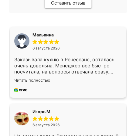
Оставить отзыв
Мальвина
6 августа 2026
Заказывала кухню в Ренессанс, осталась
очень довольна. Менеджер всё быстро
посчитала, на вопросы отвечала сразу.
Замерщик приехал в субботу, подошёл к
Читать полностью
делу со всей ответственностью. Собрали
за день, ребята работали аккуратно, даже
пыли почти не было. Качество отличное,
ящики ходят плавно, ничего не скрипит.
Всё подошло как влитое.
Игорь М.
6 августа 2026