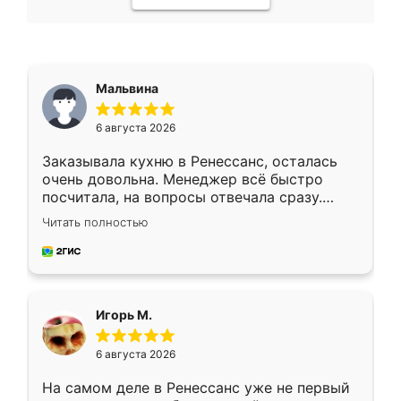
Мальвина
6 августа 2026
Заказывала кухню в Ренессанс, осталась
очень довольна. Менеджер всё быстро
посчитала, на вопросы отвечала сразу.
Замерщик приехал в субботу, подошёл к
Читать полностью
делу со всей ответственностью. Собрали
за день, ребята работали аккуратно, даже
пыли почти не было. Качество отличное,
ящики ходят плавно, ничего не скрипит.
Всё подошло как влитое.
Игорь М.
6 августа 2026
На самом деле в Ренессанс уже не первый