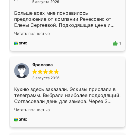
5 августа 2026
Больше всех мне понравилось
предложение от компании Ренессанс от
Елены Сергеевой. Подходяшщая цена и
короткие сроки изготовления. Приехавший
Читать полностью
для замера сотрудник Владислав
предложил по моему эскизу самый
1
подходящий вариант шкафа. Немного его
видоизменил, получилось даже лучше, чем
я хотела.
Ярослава
3 августа 2026
Кухню здесь заказали. Эскизы прислали в
телеграмм. Выбрали наиболее подходящий.
Согласовали день для замера. Через 3
недели кухня была уже готова. Остались
Читать полностью
довольны работой. Спасибо Ренессанс
мебель за качественную работу!