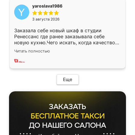
yaroslava1986
3 августа 2026
Заказала себе новый шкаф в студии
Ренессанс где ранее заказывала себе
новую кухню.Чего искать, когда качеством
вполне довольна. Служит кухня уже почти
Читать полностью
два года, нареканий нет.
Еще
ЗАКАЗАТЬ
БЕСПЛАТНОЕ ТАКСИ
ДО НАШЕГО САЛОНА