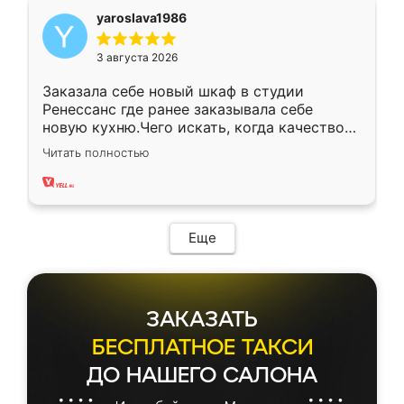
yaroslava1986
3 августа 2026
Заказала себе новый шкаф в студии
Ренессанс где ранее заказывала себе
новую кухню.Чего искать, когда качеством
вполне довольна. Служит кухня уже почти
Читать полностью
два года, нареканий нет.
Еще
ЗАКАЗАТЬ
БЕСПЛАТНОЕ ТАКСИ
ДО НАШЕГО САЛОНА