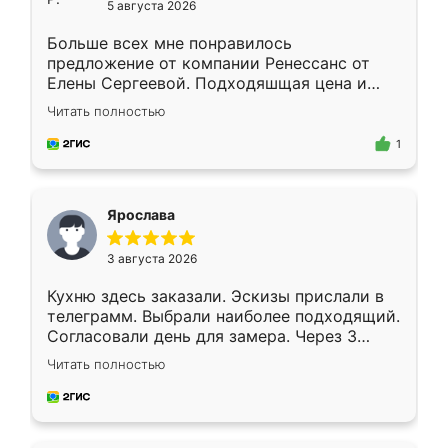
5 августа 2026
Больше всех мне понравилось
предложение от компании Ренессанс от
Елены Сергеевой. Подходяшщая цена и
короткие сроки изготовления. Приехавший
Читать полностью
для замера сотрудник Владислав
предложил по моему эскизу самый
1
подходящий вариант шкафа. Немного его
видоизменил, получилось даже лучше, чем
я хотела.
Ярослава
3 августа 2026
Кухню здесь заказали. Эскизы прислали в
телеграмм. Выбрали наиболее подходящий.
Согласовали день для замера. Через 3
недели кухня была уже готова. Остались
Читать полностью
довольны работой. Спасибо Ренессанс
мебель за качественную работу!