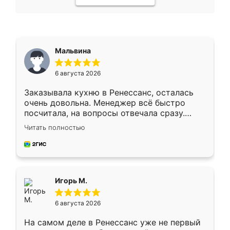
Мальвина
6 августа 2026
Заказывала кухню в Ренессанс, осталась
очень довольна. Менеджер всё быстро
посчитала, на вопросы отвечала сразу.
Замерщик приехал в субботу, подошёл к
Читать полностью
делу со всей ответственностью. Собрали
за день, ребята работали аккуратно, даже
пыли почти не было. Качество отличное,
ящики ходят плавно, ничего не скрипит.
Всё подошло как влитое.
Игорь М.
6 августа 2026
На самом деле в Ренессанс уже не первый