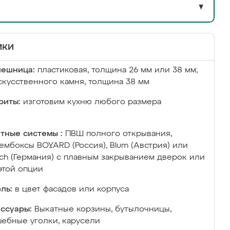
▼
ики
лешница:
пластиковая, толщина 26 мм или 38 мм;
скусственного камня, толщина 38 мм
риты:
изготовим кухню любого размера
тные системы :
ПВШ полного открывания,
ембоксы BOYARD (Россия), Blum (Австрия) или
ich (Германия) с плавным закрыванием дверок или
этой опции
ль:
в цвет фасадов или корпуса
ссуары:
Выкатные корзины, бутылочницы,
ебные уголки, карусели