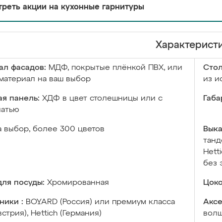
реть акции на кухонные гарнитуры
Характерист
ал фасадов:
МДФ, покрытые плёнкой ПВХ, или
Сто
материал на ваш выбор
из и
я панель:
ХДФ в цвет столешницы или с
Габа
чатью
а выбор, более 300 цветов
Выка
танд
Hett
без 
ля посуды:
Хромированная
Цоко
ники :
BOYARD (Россия) или премиум класса
Аксе
встрия), Hettich (Германия)
волш