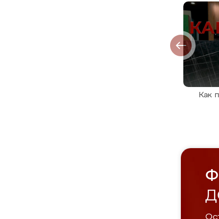
Как 
Ф
Д
Ост