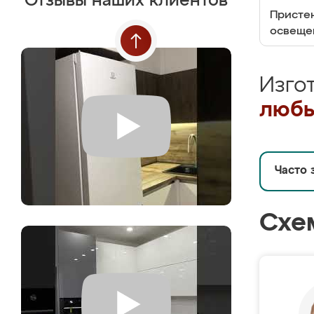
Отзывы наших клиентов
Пристен
освеще
Изго
любы
Часто 
Схе