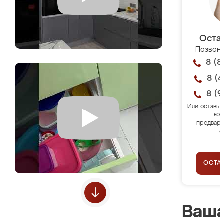
Оста
Позвон
8 (
8 (
8 (
Или оставь
ко
предвар
ОСТ
Ваша