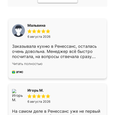
Мальвина
6 августа 2026
Заказывала кухню в Ренессанс, осталась
очень довольна. Менеджер всё быстро
посчитала, на вопросы отвечала сразу.
Замерщик приехал в субботу, подошёл к
Читать полностью
делу со всей ответственностью. Собрали
за день, ребята работали аккуратно, даже
пыли почти не было. Качество отличное,
ящики ходят плавно, ничего не скрипит.
Всё подошло как влитое.
Игорь М.
6 августа 2026
На самом деле в Ренессанс уже не первый