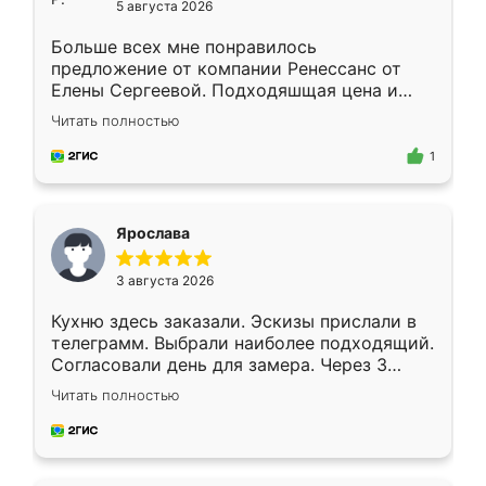
5 августа 2026
Больше всех мне понравилось
предложение от компании Ренессанс от
Елены Сергеевой. Подходяшщая цена и
короткие сроки изготовления. Приехавший
Читать полностью
для замера сотрудник Владислав
предложил по моему эскизу самый
1
подходящий вариант шкафа. Немного его
видоизменил, получилось даже лучше, чем
я хотела.
Ярослава
3 августа 2026
Кухню здесь заказали. Эскизы прислали в
телеграмм. Выбрали наиболее подходящий.
Согласовали день для замера. Через 3
недели кухня была уже готова. Остались
Читать полностью
довольны работой. Спасибо Ренессанс
мебель за качественную работу!