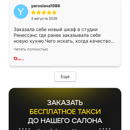
yaroslava1986
3 августа 2026
Заказала себе новый шкаф в студии
Ренессанс где ранее заказывала себе
новую кухню.Чего искать, когда качеством
вполне довольна. Служит кухня уже почти
Читать полностью
два года, нареканий нет.
Еще
ЗАКАЗАТЬ
БЕСПЛАТНОЕ ТАКСИ
ДО НАШЕГО САЛОНА