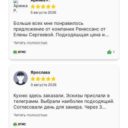
5 августа 2026
Больше всех мне понравилось
предложение от компании Ренессанс от
Елены Сергеевой. Подходяшщая цена и
короткие сроки изготовления. Приехавший
Читать полностью
для замера сотрудник Владислав
предложил по моему эскизу самый
1
подходящий вариант шкафа. Немного его
видоизменил, получилось даже лучше, чем
я хотела.
Ярослава
3 августа 2026
Кухню здесь заказали. Эскизы прислали в
телеграмм. Выбрали наиболее подходящий.
Согласовали день для замера. Через 3
недели кухня была уже готова. Остались
Читать полностью
довольны работой. Спасибо Ренессанс
мебель за качественную работу!