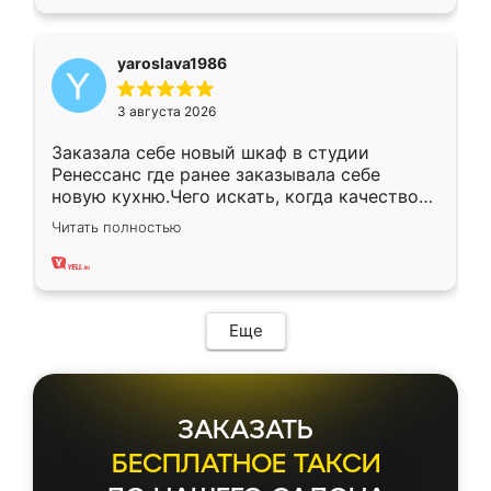
yaroslava1986
3 августа 2026
Заказала себе новый шкаф в студии
Ренессанс где ранее заказывала себе
новую кухню.Чего искать, когда качеством
вполне довольна. Служит кухня уже почти
Читать полностью
два года, нареканий нет.
Еще
ЗАКАЗАТЬ
БЕСПЛАТНОЕ ТАКСИ