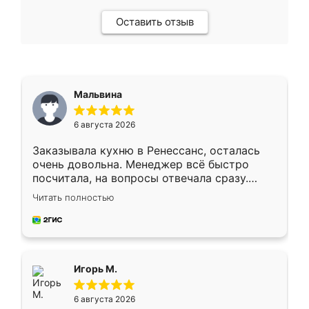
Оставить отзыв
Мальвина
6 августа 2026
Заказывала кухню в Ренессанс, осталась
очень довольна. Менеджер всё быстро
посчитала, на вопросы отвечала сразу.
Замерщик приехал в субботу, подошёл к
Читать полностью
делу со всей ответственностью. Собрали
за день, ребята работали аккуратно, даже
пыли почти не было. Качество отличное,
ящики ходят плавно, ничего не скрипит.
Всё подошло как влитое.
Игорь М.
6 августа 2026