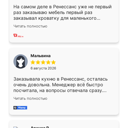
На самом деле в Ренессанс уже не первый
раз заказываю мебель первый раз
заказывал кроватку для маленького
ребёнка при его рождении ,во второй раз
Читать полностью
заказал шкаф-купе. По качеству очень
хорошее сборка достаточно быстрая,
также адекватные цены. До этого
сравнивал с разными конкурентами в этом
сегменте ,выбор у конкурентов куда
Мальвина
меньше, здесь же он более разнообразный.
Мне нравится ,если что-то потребуется из
6 августа 2026
мебели буду заказывать только здесь.
Заказывала кухню в Ренессанс, осталась
очень довольна. Менеджер всё быстро
посчитала, на вопросы отвечала сразу.
Замерщик приехал в субботу, подошёл к
Читать полностью
делу со всей ответственностью. Собрали
за день, ребята работали аккуратно, даже
пыли почти не было. Качество отличное,
ящики ходят плавно, ничего не скрипит.
Всё подошло как влитое.
Аринка Р.