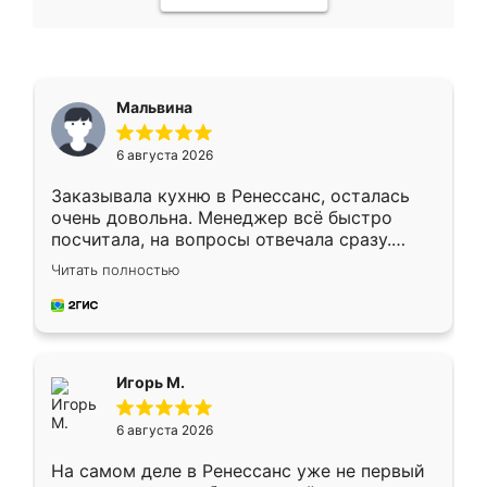
Мальвина
6 августа 2026
Заказывала кухню в Ренессанс, осталась
очень довольна. Менеджер всё быстро
посчитала, на вопросы отвечала сразу.
Замерщик приехал в субботу, подошёл к
Читать полностью
делу со всей ответственностью. Собрали
за день, ребята работали аккуратно, даже
пыли почти не было. Качество отличное,
ящики ходят плавно, ничего не скрипит.
Всё подошло как влитое.
Игорь М.
6 августа 2026
На самом деле в Ренессанс уже не первый