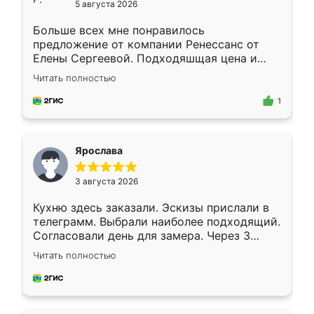
5 августа 2026
Больше всех мне понравилось
предложение от компании Ренессанс от
Елены Сергеевой. Подходяшщая цена и
короткие сроки изготовления. Приехавший
Читать полностью
для замера сотрудник Владислав
предложил по моему эскизу самый
1
подходящий вариант шкафа. Немного его
видоизменил, получилось даже лучше, чем
я хотела.
Ярослава
3 августа 2026
Кухню здесь заказали. Эскизы прислали в
телеграмм. Выбрали наиболее подходящий.
Согласовали день для замера. Через 3
недели кухня была уже готова. Остались
Читать полностью
довольны работой. Спасибо Ренессанс
мебель за качественную работу!