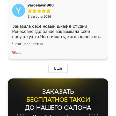
yaroslava1986
3 августа 2026
Заказала себе новый шкаф в студии
Ренессанс где ранее заказывала себе
новую кухню.Чего искать, когда качеством
вполне довольна. Служит кухня уже почти
Читать полностью
два года, нареканий нет.
Еще
ЗАКАЗАТЬ
БЕСПЛАТНОЕ ТАКСИ
ДО НАШЕГО САЛОНА