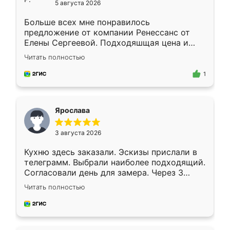
5 августа 2026
Больше всех мне понравилось
предложение от компании Ренессанс от
Елены Сергеевой. Подходяшщая цена и
короткие сроки изготовления. Приехавший
Читать полностью
для замера сотрудник Владислав
предложил по моему эскизу самый
1
подходящий вариант шкафа. Немного его
видоизменил, получилось даже лучше, чем
я хотела.
Ярослава
3 августа 2026
Кухню здесь заказали. Эскизы прислали в
телеграмм. Выбрали наиболее подходящий.
Согласовали день для замера. Через 3
недели кухня была уже готова. Остались
Читать полностью
довольны работой. Спасибо Ренессанс
мебель за качественную работу!