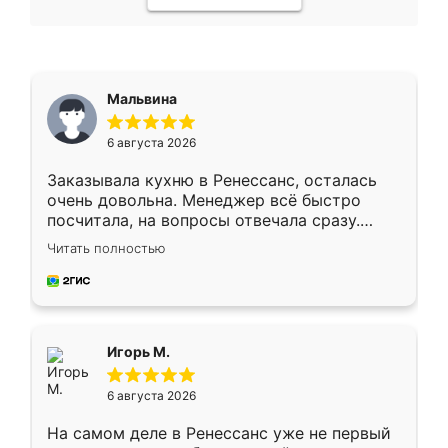
Мальвина
6 августа 2026
Заказывала кухню в Ренессанс, осталась
очень довольна. Менеджер всё быстро
посчитала, на вопросы отвечала сразу.
Замерщик приехал в субботу, подошёл к
Читать полностью
делу со всей ответственностью. Собрали
за день, ребята работали аккуратно, даже
пыли почти не было. Качество отличное,
ящики ходят плавно, ничего не скрипит.
Всё подошло как влитое.
Игорь М.
6 августа 2026
На самом деле в Ренессанс уже не первый