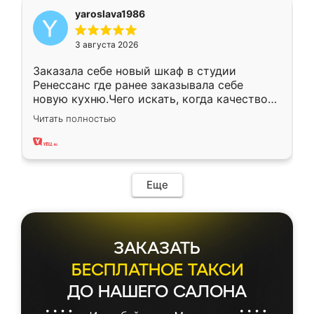
yaroslava1986
3 августа 2026
Заказала себе новый шкаф в студии
Ренессанс где ранее заказывала себе
новую кухню.Чего искать, когда качеством
вполне довольна. Служит кухня уже почти
Читать полностью
два года, нареканий нет.
Еще
ЗАКАЗАТЬ
БЕСПЛАТНОЕ ТАКСИ
ДО НАШЕГО САЛОНА