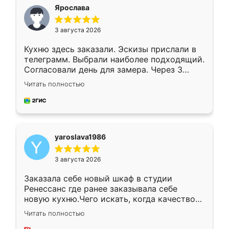
я хотела.
Ярослава
3 августа 2026
Кухню здесь заказали. Эскизы прислали в
телеграмм. Выбрали наиболее подходящий.
Согласовали день для замера. Через 3
недели кухня была уже готова. Остались
Читать полностью
довольны работой. Спасибо Ренессанс
мебель за качественную работу!
yaroslava1986
3 августа 2026
Заказала себе новый шкаф в студии
Ренессанс где ранее заказывала себе
новую кухню.Чего искать, когда качеством
вполне довольна. Служит кухня уже почти
Читать полностью
два года, нареканий нет.