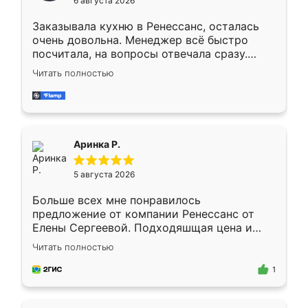
6 августа 2026
мебели буду заказывать только здесь.
Заказывала кухню в Ренессанс, осталась
очень довольна. Менеджер всё быстро
посчитала, на вопросы отвечала сразу.
Замерщик приехал в субботу, подошёл к
Читать полностью
делу со всей ответственностью. Собрали
за день, ребята работали аккуратно, даже
пыли почти не было. Качество отличное,
ящики ходят плавно, ничего не скрипит.
Всё подошло как влитое.
Аринка Р.
5 августа 2026
Больше всех мне понравилось
предложение от компании Ренессанс от
Елены Сергеевой. Подходяшщая цена и
короткие сроки изготовления. Приехавший
Читать полностью
для замера сотрудник Владислав
предложил по моему эскизу самый
1
подходящий вариант шкафа. Немного его
видоизменил, получилось даже лучше, чем