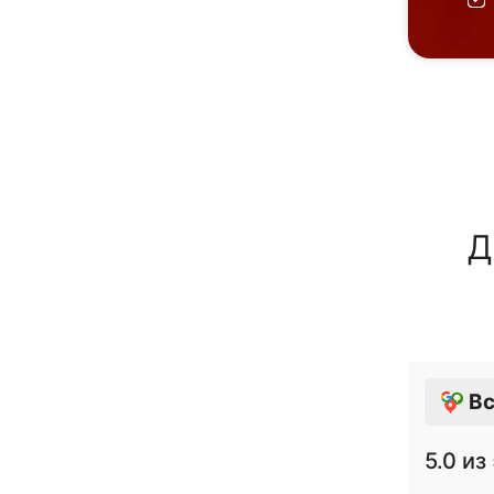
Д
Вс
5.0
из 