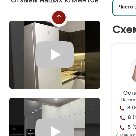
Отзывы наших клиентов
Часто 
Схе
Оста
Позвон
8 (
8 (
8 (
Или оставь