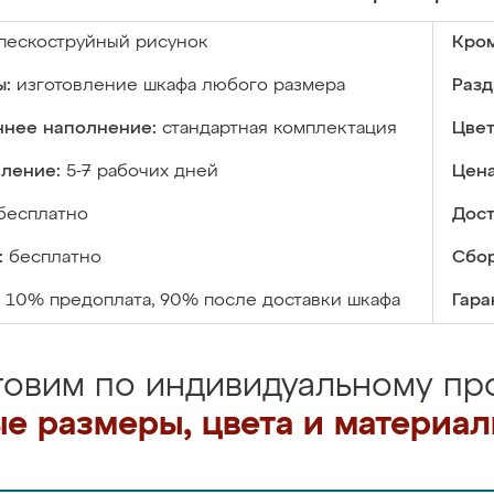
пескоструйный рисунок
Кром
ы:
изготовление шкафа любого размера
Разд
ннее наполнение:
стандартная комплектация
Цвет
вление:
5-7 рабочих дней
Цена
бесплатно
Дост
:
бесплатно
Сбор
10% предоплата, 90% после доставки шкафа
Гара
товим по индивидуальному про
е размеры, цвета и материа