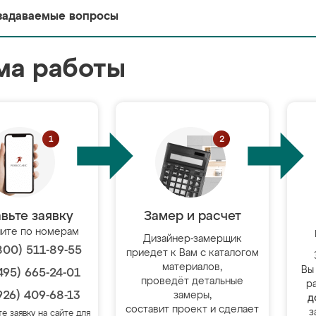
задаваемые вопросы
ма работы
вьте заявку
Замер и расчет
ите по номерам
Дизайнер-замерщик
800) 511-89-55
приедет к Вам с каталогом
материалов,
Вы
495) 665-24-01
проведёт детальные
р
926) 409-68-13
замеры,
д
составит проект и сделает
з
те заявку на сайте для