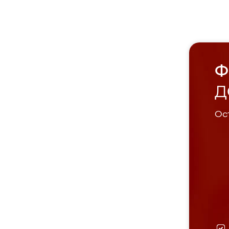
Ф
Д
Ост