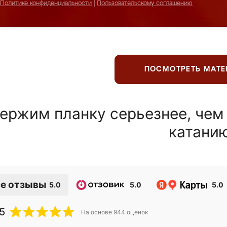
Политике конфиденциальности
|
Пользовательскому соглашению
ПОСМОТРЕТЬ МАТ
ержим планку серьезнее, чем
катани
е отзывы
5.0
5.0
5.0
5
На основе
944
оценок