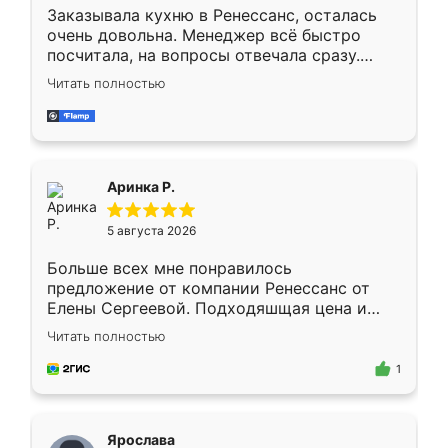
Заказывала кухню в Ренессанс, осталась
очень довольна. Менеджер всё быстро
посчитала, на вопросы отвечала сразу.
Замерщик приехал в субботу, подошёл к
Читать полностью
делу со всей ответственностью. Собрали
за день, ребята работали аккуратно, даже
пыли почти не было. Качество отличное,
ящики ходят плавно, ничего не скрипит.
Всё подошло как влитое.
Аринка Р.
5 августа 2026
Больше всех мне понравилось
предложение от компании Ренессанс от
Елены Сергеевой. Подходяшщая цена и
короткие сроки изготовления. Приехавший
Читать полностью
для замера сотрудник Владислав
предложил по моему эскизу самый
1
подходящий вариант шкафа. Немного его
видоизменил, получилось даже лучше, чем
я хотела.
Ярослава