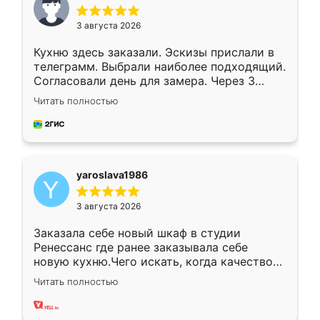
3 августа 2026
Кухню здесь заказали. Эскизы прислали в
телеграмм. Выбрали наиболее подходящий.
Согласовали день для замера. Через 3
недели кухня была уже готова. Остались
Читать полностью
довольны работой. Спасибо Ренессанс
мебель за качественную работу!
yaroslava1986
3 августа 2026
Заказала себе новый шкаф в студии
Ренессанс где ранее заказывала себе
новую кухню.Чего искать, когда качеством
вполне довольна. Служит кухня уже почти
Читать полностью
два года, нареканий нет.