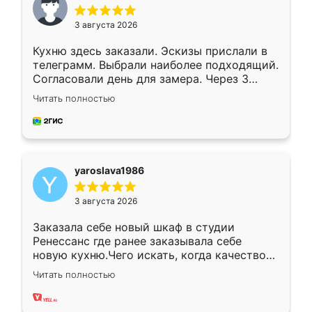
3 августа 2026
Кухню здесь заказали. Эскизы прислали в
телеграмм. Выбрали наиболее подходящий.
Согласовали день для замера. Через 3
недели кухня была уже готова. Остались
Читать полностью
довольны работой. Спасибо Ренессанс
мебель за качественную работу!
yaroslava1986
3 августа 2026
Заказала себе новый шкаф в студии
Ренессанс где ранее заказывала себе
новую кухню.Чего искать, когда качеством
вполне довольна. Служит кухня уже почти
Читать полностью
два года, нареканий нет.