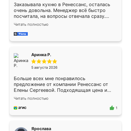
Заказывала кухню в Ренессанс, осталась
очень довольна. Менеджер всё быстро
посчитала, на вопросы отвечала сразу.
Замерщик приехал в субботу, подошёл к
Читать полностью
делу со всей ответственностью. Собрали
за день, ребята работали аккуратно, даже
пыли почти не было. Качество отличное,
ящики ходят плавно, ничего не скрипит.
Всё подошло как влитое.
Аринка Р.
5 августа 2026
Больше всех мне понравилось
предложение от компании Ренессанс от
Елены Сергеевой. Подходяшщая цена и
короткие сроки изготовления. Приехавший
Читать полностью
для замера сотрудник Владислав
предложил по моему эскизу самый
1
подходящий вариант шкафа. Немного его
видоизменил, получилось даже лучше, чем
я хотела.
Ярослава