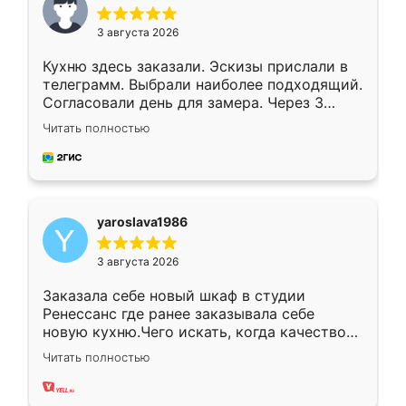
3 августа 2026
Кухню здесь заказали. Эскизы прислали в
телеграмм. Выбрали наиболее подходящий.
Согласовали день для замера. Через 3
недели кухня была уже готова. Остались
Читать полностью
довольны работой. Спасибо Ренессанс
мебель за качественную работу!
yaroslava1986
3 августа 2026
Заказала себе новый шкаф в студии
Ренессанс где ранее заказывала себе
новую кухню.Чего искать, когда качеством
вполне довольна. Служит кухня уже почти
Читать полностью
два года, нареканий нет.