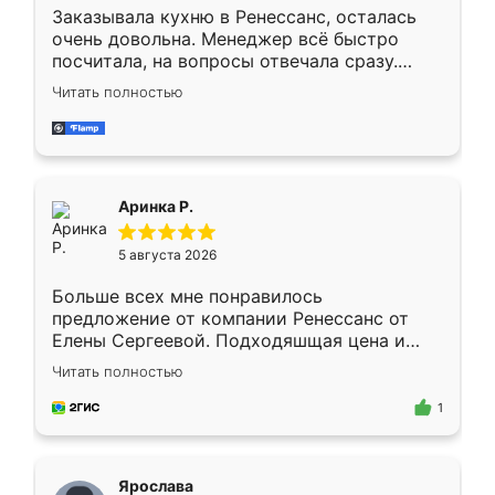
Заказывала кухню в Ренессанс, осталась
очень довольна. Менеджер всё быстро
посчитала, на вопросы отвечала сразу.
Замерщик приехал в субботу, подошёл к
Читать полностью
делу со всей ответственностью. Собрали
за день, ребята работали аккуратно, даже
пыли почти не было. Качество отличное,
ящики ходят плавно, ничего не скрипит.
Всё подошло как влитое.
Аринка Р.
5 августа 2026
Больше всех мне понравилось
предложение от компании Ренессанс от
Елены Сергеевой. Подходяшщая цена и
короткие сроки изготовления. Приехавший
Читать полностью
для замера сотрудник Владислав
предложил по моему эскизу самый
1
подходящий вариант шкафа. Немного его
видоизменил, получилось даже лучше, чем
я хотела.
Ярослава