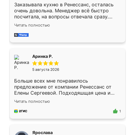
Заказывала кухню в Ренессанс, осталась
очень довольна. Менеджер всё быстро
посчитала, на вопросы отвечала сразу.
Замерщик приехал в субботу, подошёл к
Читать полностью
делу со всей ответственностью. Собрали
за день, ребята работали аккуратно, даже
пыли почти не было. Качество отличное,
ящики ходят плавно, ничего не скрипит.
Всё подошло как влитое.
Аринка Р.
5 августа 2026
Больше всех мне понравилось
предложение от компании Ренессанс от
Елены Сергеевой. Подходяшщая цена и
короткие сроки изготовления. Приехавший
Читать полностью
для замера сотрудник Владислав
предложил по моему эскизу самый
1
подходящий вариант шкафа. Немного его
видоизменил, получилось даже лучше, чем
я хотела.
Ярослава