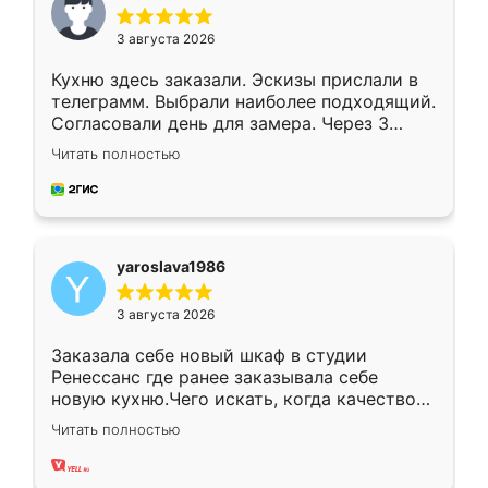
3 августа 2026
Кухню здесь заказали. Эскизы прислали в
телеграмм. Выбрали наиболее подходящий.
Согласовали день для замера. Через 3
недели кухня была уже готова. Остались
Читать полностью
довольны работой. Спасибо Ренессанс
мебель за качественную работу!
yaroslava1986
3 августа 2026
Заказала себе новый шкаф в студии
Ренессанс где ранее заказывала себе
новую кухню.Чего искать, когда качеством
вполне довольна. Служит кухня уже почти
Читать полностью
два года, нареканий нет.