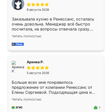
меньше, здесь же он более разнообразный.
Мне нравится ,если что-то потребуется из
6 августа 2026
мебели буду заказывать только здесь.
Заказывала кухню в Ренессанс, осталась
очень довольна. Менеджер всё быстро
посчитала, на вопросы отвечала сразу.
Замерщик приехал в субботу, подошёл к
Читать полностью
делу со всей ответственностью. Собрали
за день, ребята работали аккуратно, даже
пыли почти не было. Качество отличное,
ящики ходят плавно, ничего не скрипит.
Всё подошло как влитое.
Аринка Р.
5 августа 2026
Больше всех мне понравилось
предложение от компании Ренессанс от
Елены Сергеевой. Подходяшщая цена и
короткие сроки изготовления. Приехавший
Читать полностью
для замера сотрудник Владислав
предложил по моему эскизу самый
1