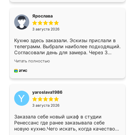
подходящий вариант шкафа. Немного его
видоизменил, получилось даже лучше, чем
я хотела.
Ярослава
3 августа 2026
Кухню здесь заказали. Эскизы прислали в
телеграмм. Выбрали наиболее подходящий.
Согласовали день для замера. Через 3
недели кухня была уже готова. Остались
Читать полностью
довольны работой. Спасибо Ренессанс
мебель за качественную работу!
yaroslava1986
3 августа 2026
Заказала себе новый шкаф в студии
Ренессанс где ранее заказывала себе
новую кухню.Чего искать, когда качеством
вполне довольна. Служит кухня уже почти