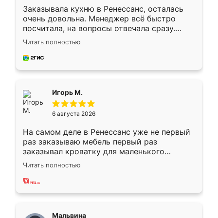
Заказывала кухню в Ренессанс, осталась
очень довольна. Менеджер всё быстро
посчитала, на вопросы отвечала сразу.
Замерщик приехал в субботу, подошёл к
Читать полностью
делу со всей ответственностью. Собрали
за день, ребята работали аккуратно, даже
пыли почти не было. Качество отличное,
ящики ходят плавно, ничего не скрипит.
Всё подошло как влитое.
Игорь М.
6 августа 2026
На самом деле в Ренессанс уже не первый
раз заказываю мебель первый раз
заказывал кроватку для маленького
ребёнка при его рождении ,во второй раз
Читать полностью
заказал шкаф-купе. По качеству очень
хорошее сборка достаточно быстрая,
также адекватные цены. До этого
сравнивал с разными конкурентами в этом
сегменте ,выбор у конкурентов куда
Мальвина