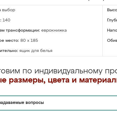
а выбор
Высо
:
140
Глуб
зм трансформации:
еврокнижка
Напо
ое место:
80 х 185
Обив
ительно:
ящик для белья
товим по индивидуальному про
е размеры, цвета и материа
задаваемые вопросы