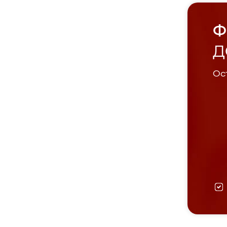
Ф
Д
Ост