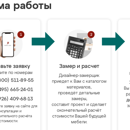
ма работы
вьте заявку
Замер и расчет
ите по номерам
Дизайнер-замерщик
800) 511-89-55
приедет к Вам с каталогом
материалов,
Вы
495) 665-24-01
проведёт детальные
р
926) 409-68-13
замеры,
д
составит проект и сделает
з
те заявку на сайте для
окончательный расчёт
нсультации и
стоимости Вашей будущей
ительного расчёта
стоимости.
мебели.