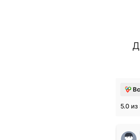
Д
Вс
5.0
из 