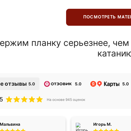
ПОСМОТРЕТЬ МАТ
ержим планку серьезнее, чем
катани
е отзывы
5.0
5.0
5.0
5
На основе
945
оценок
Мальвина
Игорь М.