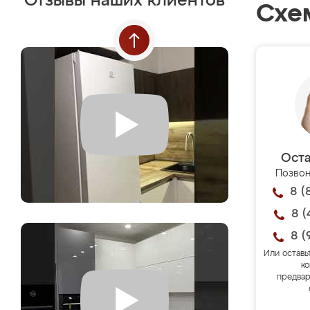
Отзывы наших клиентов
Схе
Оста
Позвон
8 (
8 (
8 (
Или оставь
ко
предвар