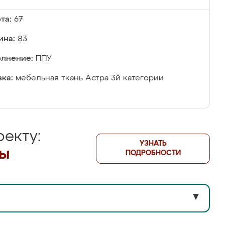
та:
67
ина:
83
лнение:
ППУ
ка:
мебельная ткань Астра 3й категории
екту:
УЗНАТЬ
лы
ПОДРОБНОСТИ
▼