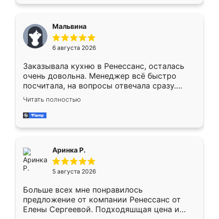
также адекватные цены. До этого
сравнивал с разными конкурентами в этом
сегменте ,выбор у конкурентов куда
Мальвина
меньше, здесь же он более разнообразный.
Мне нравится ,если что-то потребуется из
6 августа 2026
мебели буду заказывать только здесь.
Заказывала кухню в Ренессанс, осталась
очень довольна. Менеджер всё быстро
посчитала, на вопросы отвечала сразу.
Замерщик приехал в субботу, подошёл к
Читать полностью
делу со всей ответственностью. Собрали
за день, ребята работали аккуратно, даже
пыли почти не было. Качество отличное,
ящики ходят плавно, ничего не скрипит.
Всё подошло как влитое.
Аринка Р.
5 августа 2026
Больше всех мне понравилось
предложение от компании Ренессанс от
Елены Сергеевой. Подходяшщая цена и