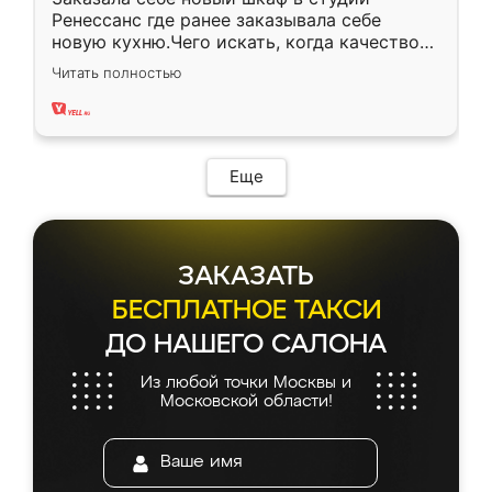
Ренессанс где ранее заказывала себе
новую кухню.Чего искать, когда качеством
вполне довольна. Служит кухня уже почти
Читать полностью
два года, нареканий нет.
Еще
ЗАКАЗАТЬ
БЕСПЛАТНОЕ ТАКСИ
ДО НАШЕГО САЛОНА
Из любой точки Москвы и
Московской области!