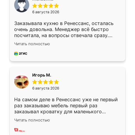
6 августа 2026
Заказывала кухню в Ренессанс, осталась
очень довольна. Менеджер всё быстро
посчитала, на вопросы отвечала сразу.
Замерщик приехал в субботу, подошёл к
Читать полностью
делу со всей ответственностью. Собрали
за день, ребята работали аккуратно, даже
пыли почти не было. Качество отличное,
ящики ходят плавно, ничего не скрипит.
Всё подошло как влитое.
Игорь М.
6 августа 2026
На самом деле в Ренессанс уже не первый
раз заказываю мебель первый раз
заказывал кроватку для маленького
ребёнка при его рождении ,во второй раз
Читать полностью
заказал шкаф-купе. По качеству очень
хорошее сборка достаточно быстрая,