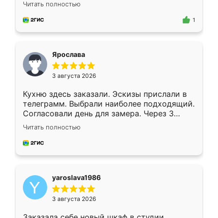
короткие сроки изготовления. Приехавший
Читать полностью
для замера сотрудник Владислав
предложил по моему эскизу самый
1
подходящий вариант шкафа. Немного его
видоизменил, получилось даже лучше, чем
я хотела.
Ярослава
3 августа 2026
Кухню здесь заказали. Эскизы прислали в
телеграмм. Выбрали наиболее подходящий.
Согласовали день для замера. Через 3
недели кухня была уже готова. Остались
Читать полностью
довольны работой. Спасибо Ренессанс
мебель за качественную работу!
yaroslava1986
3 августа 2026
Заказала себе новый шкаф в студии