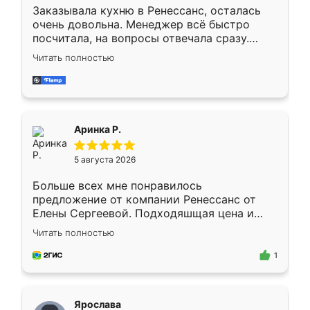
Заказывала кухню в Ренессанс, осталась
очень довольна. Менеджер всё быстро
посчитала, на вопросы отвечала сразу.
Замерщик приехал в субботу, подошёл к
Читать полностью
делу со всей ответственностью. Собрали
за день, ребята работали аккуратно, даже
пыли почти не было. Качество отличное,
ящики ходят плавно, ничего не скрипит.
Всё подошло как влитое.
Аринка Р.
5 августа 2026
Больше всех мне понравилось
предложение от компании Ренессанс от
Елены Сергеевой. Подходяшщая цена и
короткие сроки изготовления. Приехавший
Читать полностью
для замера сотрудник Владислав
предложил по моему эскизу самый
1
подходящий вариант шкафа. Немного его
видоизменил, получилось даже лучше, чем
я хотела.
Ярослава