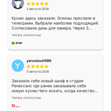
3 августа 2026
Кухню здесь заказали. Эскизы прислали в
телеграмм. Выбрали наиболее подходящий.
Согласовали день для замера. Через 3
недели кухня была уже готова. Остались
Читать полностью
довольны работой. Спасибо Ренессанс
мебель за качественную работу!
yaroslava1986
3 августа 2026
Заказала себе новый шкаф в студии
Ренессанс где ранее заказывала себе
новую кухню.Чего искать, когда качеством
вполне довольна. Служит кухня уже почти
Читать полностью
два года, нареканий нет.